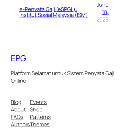
June
e-Penyata Gaji (eSPGL):
18,
Institut Sosial Malaysia (ISM)
2025
EPG
Platform Selamat untuk Sistem Penyata Gaji
Online
Blog
Events
About
Shop
FAQs
Patterns
Authors
Themes