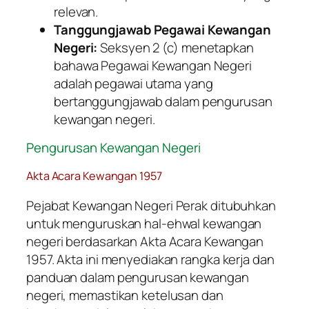
relevan.
Tanggungjawab Pegawai Kewangan
Negeri:
Seksyen 2 (c) menetapkan
bahawa Pegawai Kewangan Negeri
adalah pegawai utama yang
bertanggungjawab dalam pengurusan
kewangan negeri.
Pengurusan Kewangan Negeri
Akta Acara Kewangan 1957
Pejabat Kewangan Negeri Perak ditubuhkan
untuk menguruskan hal-ehwal kewangan
negeri berdasarkan Akta Acara Kewangan
1957. Akta ini menyediakan rangka kerja dan
panduan dalam pengurusan kewangan
negeri, memastikan ketelusan dan