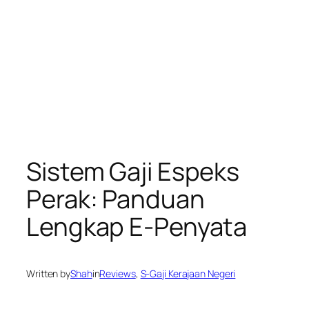
Sistem Gaji Espeks
Perak: Panduan
Lengkap E-Penyata
Written by
Shah
in
Reviews
, 
S-Gaji Kerajaan Negeri