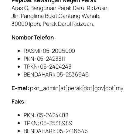
Pejabat Kewangan Negeri Perak
Aras G, Bangunan Perak Darul Ridzuan,
Jln. Panglima Bukit Gantang Wahab,
30000 Ipoh, Perak Darul Ridzuan.
Nombor Telefon:
RASMI: 05-2095000
PKN: 05-2423311
TPKN: 05-2424243
BENDAHARI: 05-2536646
E-mel:
pkn_admin[at]perak[dot]gov[dot]my
Faks:
PKN: 05-2424488
TPKN: 05-2538989
BENDAHARI: 05-2416646