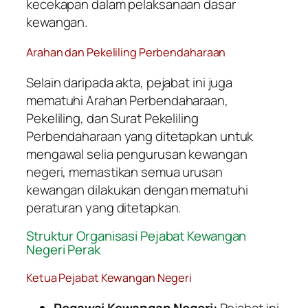
kecekapan dalam pelaksanaan dasar
kewangan.
Arahan dan Pekeliling Perbendaharaan
Selain daripada akta, pejabat ini juga
mematuhi Arahan Perbendaharaan,
Pekeliling, dan Surat Pekeliling
Perbendaharaan yang ditetapkan untuk
mengawal selia pengurusan kewangan
negeri, memastikan semua urusan
kewangan dilakukan dengan mematuhi
peraturan yang ditetapkan.
Struktur Organisasi Pejabat Kewangan
Negeri Perak
Ketua Pejabat Kewangan Negeri
Pegawai Kewangan Negeri:
Pejabat ini