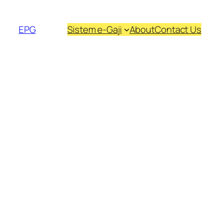
Skip
to
EPG
Sistem e-Gaji
About
Contact Us
content