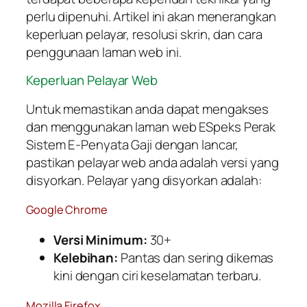
perlu dipenuhi. Artikel ini akan menerangkan
keperluan pelayar, resolusi skrin, dan cara
penggunaan laman web ini.
Keperluan Pelayar Web
Untuk memastikan anda dapat mengakses
dan menggunakan laman web ESpeks Perak
Sistem E-Penyata Gaji dengan lancar,
pastikan pelayar web anda adalah versi yang
disyorkan. Pelayar yang disyorkan adalah:
Google Chrome
Versi Minimum:
30+
Kelebihan:
Pantas dan sering dikemas
kini dengan ciri keselamatan terbaru.
Mozilla Firefox