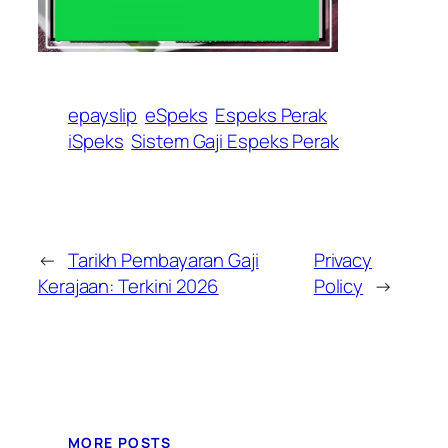
epayslip
eSpeks
Espeks Perak
iSpeks
Sistem Gaji Espeks Perak
←
Tarikh Pembayaran Gaji
Privacy
Kerajaan: Terkini 2026
Policy
→
MORE POSTS