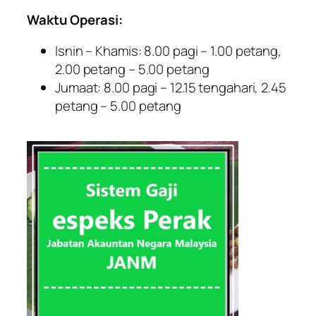
Waktu Operasi:
Isnin – Khamis: 8.00 pagi – 1.00 petang,
2.00 petang – 5.00 petang
Jumaat: 8.00 pagi – 12.15 tengahari, 2.45
petang – 5.00 petang