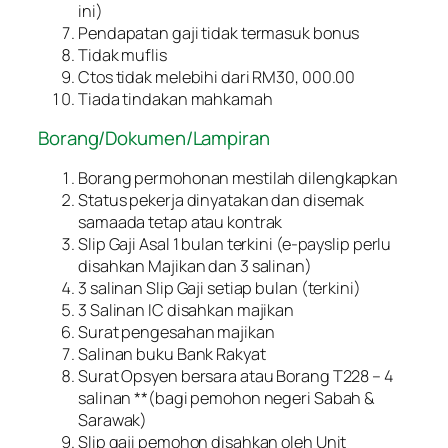
ini)
Pendapatan gaji tidak termasuk bonus
Tidak muflis
Ctos tidak melebihi dari RM30, 000.00
Tiada tindakan mahkamah
Borang/Dokumen/Lampiran
Borang permohonan mestilah dilengkapkan
Status pekerja dinyatakan dan disemak
samaada tetap atau kontrak
Slip Gaji Asal 1 bulan terkini (e-payslip perlu
disahkan Majikan dan 3 salinan)
3 salinan Slip Gaji setiap bulan (terkini)
3 Salinan IC disahkan majikan
Surat pengesahan majikan
Salinan buku Bank Rakyat
Surat Opsyen bersara atau Borang T228 – 4
salinan **(bagi pemohon negeri Sabah &
Sarawak)
Slip gaji pemohon disahkan oleh Unit