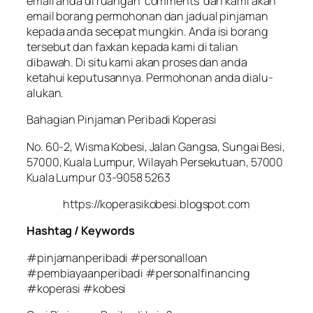
email anda di ruangan ‘comments’ dan kami akan
email borang permohonan dan jadual pinjaman
kepada anda secepat mungkin. Anda isi borang
tersebut dan faxkan kepada kami di talian
dibawah. Di situ kami akan proses dan anda
ketahui keputusannya. Permohonan anda dialu-
alukan.
Bahagian Pinjaman Peribadi Koperasi
No. 60-2, Wisma Kobesi, Jalan Gangsa, Sungai Besi,
57000, Kuala Lumpur, Wilayah Persekutuan, 57000
Kuala Lumpur 03-9058 5263
https://koperasikobesi.blogspot.com
Hashtag / Keywords
#pinjamanperibadi #personalloan
#pembiayaanperibadi #personalfinancing
#koperasi #kobesi