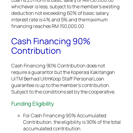
Loan is 25 months basic salary or RM150,000.00
whichever is less, subject to the member’s existing
deduction not exceeding 60% of basic salary,
interest rate is 4% and 5% and the maximum
financing reaches RM 150,000.00.
Cash Financing 90%
Contribution
Cash Financing 90% Contribution does not
require a guarantor but the Koperasi Kakitangan
UiTM Berhad UitmKoop Staff Personal Loan
guarantee is up to the member’s contribution.
Subject to the conditions set by the cooperative.
Funding Eligibility
For Cash Financing 90% Accumulated
Contribution, the eligibility is 90% of the total
accumulated contribution.