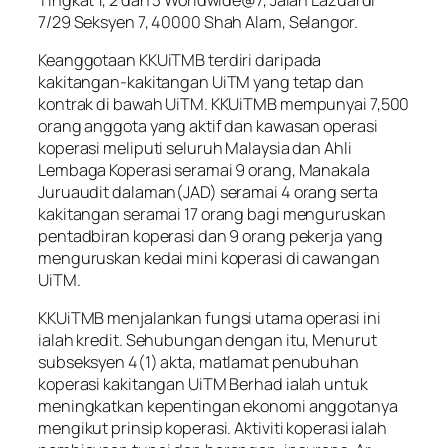
7/29 Seksyen 7, 40000 Shah Alam, Selangor.
Keanggotaan KKUiTMB terdiri daripada
kakitangan-kakitangan UiTM yang tetap dan
kontrak di bawah UiTM. KKUiTMB mempunyai 7,500
orang anggota yang aktif dan kawasan operasi
koperasi meliputi seluruh Malaysia dan Ahli
Lembaga Koperasi seramai 9 orang, Manakala
Juruaudit dalaman(JAD) seramai 4 orang serta
kakitangan seramai 17 orang bagi menguruskan
pentadbiran koperasi dan 9 orang pekerja yang
menguruskan kedai mini koperasi di cawangan
UiTM.
KKUiTMB menjalankan fungsi utama operasi ini
ialah kredit. Sehubungan dengan itu, Menurut
subseksyen 4(1) akta, matlamat penubuhan
koperasi kakitangan UiTM Berhad ialah untuk
meningkatkan kepentingan ekonomi anggotanya
mengikut prinsip koperasi. Aktiviti koperasi ialah