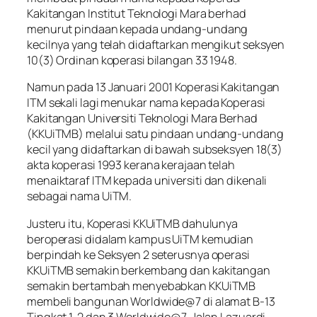
Kakitangan Institut Teknologi Mara berhad
menurut pindaan kepada undang-undang
kecilnya yang telah didaftarkan mengikut seksyen
10(3) Ordinan koperasi bilangan 33 1948.
Namun pada 13 Januari 2001 Koperasi Kakitangan
ITM sekali lagi menukar nama kepada Koperasi
Kakitangan Universiti Teknologi Mara Berhad
(KKUiTMB) melalui satu pindaan undang-undang
kecil yang didaftarkan di bawah subseksyen 18(3)
akta koperasi 1993 kerana kerajaan telah
menaiktaraf ITM kepada universiti dan dikenali
sebagai nama UiTM.
Justeru itu, Koperasi KKUiTMB dahulunya
beroperasi didalam kampus UiTM kemudian
berpindah ke Seksyen 2 seterusnya operasi
KKUiTMB semakin berkembang dan kakitangan
semakin bertambah menyebabkan KKUiTMB
membeli bangunan Worldwide@7 di alamat B-13
Tingkat 1, 2 dan 3 Worldwide@7, Jalan Lazuardi