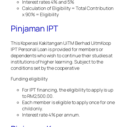
Interest rates 4% and 5%
Calculation of Eligibility = Total Contribution
x 90% = Eligibility
Pinjaman IPT
This Koperasi Kakitangan UiTM Berhad UitmKoop
IPT Personal Loan is provided for members or
dependents who wish to continue their studies at
institutions of higher learning. Subject to the
conditions set by the cooperative
Funding eligibility
For IPT financing, the eligibility to apply is up
to RM2,500.00.
Each member is eligible to apply once for one
child only.
Interest rate 4% per annum.