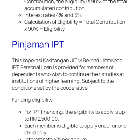
Contribution, the eligibility is 90% of the total
accumulated contribution.
Interest rates 4% and 5%
Calculation of Eligibility = Total Contribution
x 90% = Eligibility
Pinjaman IPT
This Koperasi Kakitangan UiTM Berhad UitmKoop
IPT Personal Loan is provided for members or
dependents who wish to continue their studies at
institutions of higher learning. Subject to the
conditions set by the cooperative
Funding eligibility
For IPT financing, the eligibility to apply is up
to RM2,500.00.
Each member is eligible to apply once for one
child only.
Interest rate 4% per annum.