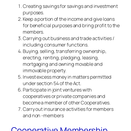
Creating savings for savings and investment
purposes.
Keep a portion of the income and give loans
for beneficial purposes and bring profit to the
members.
Carrying out business and trade activities /
including consumer functions.
Buying, selling, transferring ownership,
erecting, renting, pledging, leasing,
mortgaging and owning movable and
immovable property.
Invest excess money in matters permitted
under section 54 of the Act.
Participate in joint ventures with
cooperatives or private companies and
become a member of other Cooperatives.
Carry out insurance activities for members
and non -members
Cooperative Membership