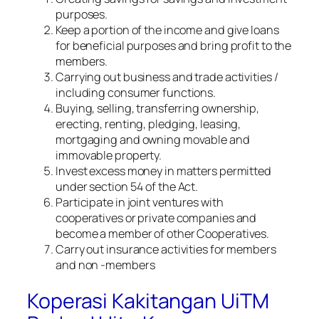
purposes.
Keep a portion of the income and give loans
for beneficial purposes and bring profit to the
members.
Carrying out business and trade activities /
including consumer functions.
Buying, selling, transferring ownership,
erecting, renting, pledging, leasing,
mortgaging and owning movable and
immovable property.
Invest excess money in matters permitted
under section 54 of the Act.
Participate in joint ventures with
cooperatives or private companies and
become a member of other Cooperatives.
Carry out insurance activities for members
and non -members
Koperasi Kakitangan UiTM