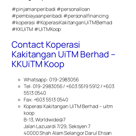
#pinjamanperibadi #personalloan
#pembiayaanperibadi #personalfinancing
#koperasi #KoperasiKakitanganUiTMBerhad
#KKUiTM #UiTMKoop
Contact Koperasi
Kakitangan UiTM Berhad –
KKUiTM Koop
Whatsapp: 019-2983056
Tel: 019-2983056 / +603 5519 5912 / +603
5513 0540
Fax: +603 5513 0540
Koperasi Kakitangan UiTM Berhad – uitm
koop
B-13, Worldwide@7
Jalan Lazuardi 7/29, Seksyen 7
40000 Shah Alam Selangor Darul Ehsan