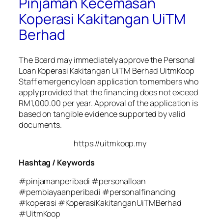
Pinjaman Kecemasan
Koperasi Kakitangan UiTM
Berhad
The Board may immediately approve the Personal
Loan Koperasi Kakitangan UiTM Berhad UitmKoop
Staff emergency loan application to members who
apply provided that the financing does not exceed
RM1,000.00 per year. Approval of the application is
based on tangible evidence supported by valid
documents.
https://uitmkoop.my
Hashtag / Keywords
#pinjamanperibadi #personalloan
#pembiayaanperibadi #personalfinancing
#koperasi #KoperasiKakitanganUiTMBerhad
#UitmKoop