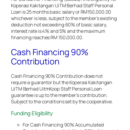
Koperasi Kakitangan UiTM Berhad Staff Personal
Loan is 25 months basic salary or RM150,000.00
whichever is less, subject to the member’s existing
deduction not exceeding 60% of basic salary,
interest rate is 4% and 5% and the maximum
financing reaches RM 150,000.00.
Cash Financing 90%
Contribution
Cash Financing 90% Contribution does not
require a guarantor but the Koperasi Kakitangan
UiTM Berhad UitmKoop Staff Personal Loan
guarantee is up to the member’s contribution.
Subject to the conditions set by the cooperative.
Funding Eligibility
For Cash Financing 90% Accumulated