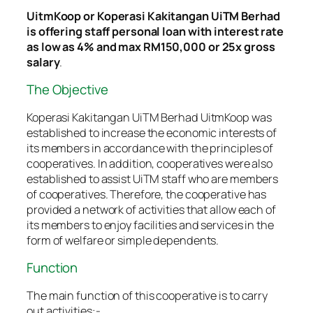
UitmKoop or Koperasi Kakitangan UiTM Berhad
is offering staff personal loan with interest rate
as low as 4% and max RM150,000 or 25x gross
salary
.
The Objective
Koperasi Kakitangan UiTM Berhad UitmKoop was
established to increase the economic interests of
its members in accordance with the principles of
cooperatives. In addition, cooperatives were also
established to assist UiTM staff who are members
of cooperatives. Therefore, the cooperative has
provided a network of activities that allow each of
its members to enjoy facilities and services in the
form of welfare or simple dependents.
Function
The main function of this cooperative is to carry
out activities:-