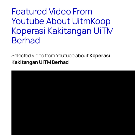
Featured Video From
Youtube About UitmKoop
Koperasi Kakitangan UiTM
Berhad
Selected video from Youtube about
Koperasi
Kakitangan UiTM Berhad