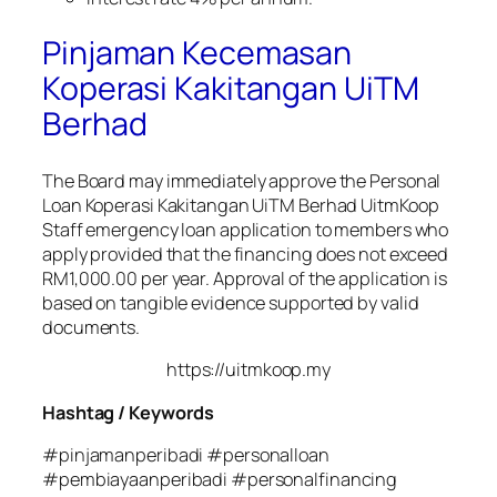
Pinjaman Kecemasan
Koperasi Kakitangan UiTM
Berhad
The Board may immediately approve the Personal
Loan Koperasi Kakitangan UiTM Berhad UitmKoop
Staff emergency loan application to members who
apply provided that the financing does not exceed
RM1,000.00 per year. Approval of the application is
based on tangible evidence supported by valid
documents.
https://uitmkoop.my
Hashtag / Keywords
#pinjamanperibadi #personalloan
#pembiayaanperibadi #personalfinancing