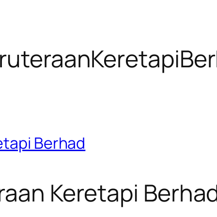
uruteraanKeretapiBe
etapi Berhad
raan Keretapi Berha