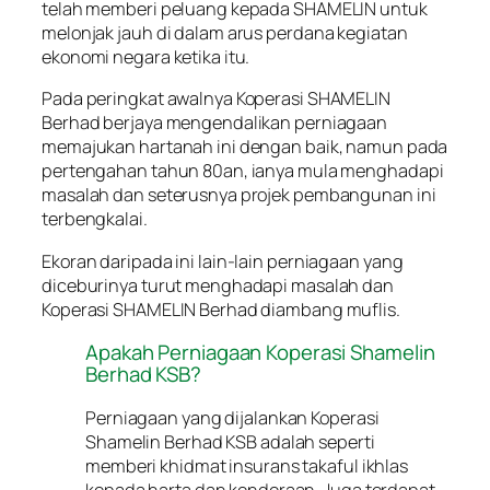
telah memberi peluang kepada SHAMELIN untuk
melonjak jauh di dalam arus perdana kegiatan
ekonomi negara ketika itu.
Pada peringkat awalnya Koperasi SHAMELIN
Berhad berjaya mengendalikan perniagaan
memajukan hartanah ini dengan baik, namun pada
pertengahan tahun 80an, ianya mula menghadapi
masalah dan seterusnya projek pembangunan ini
terbengkalai.
Ekoran daripada ini lain-lain perniagaan yang
diceburinya turut menghadapi masalah dan
Koperasi SHAMELIN Berhad diambang muflis.
Apakah Perniagaan Koperasi Shamelin
Berhad KSB?
Perniagaan yang dijalankan Koperasi
Shamelin Berhad KSB adalah seperti
memberi khidmat insurans takaful ikhlas
kepada harta dan kenderaan. Juga terdapat