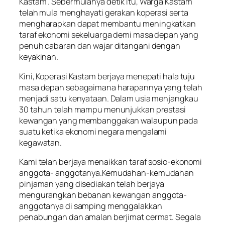
Kastam . Sebermulanya detik itu, Warga Kastam
telah mula menghayati gerakan koperasi serta
mengharapkan dapat membantu meningkatkan
taraf ekonomi sekeluarga demi masa depan yang
penuh cabaran dan wajar ditangani dengan
keyakinan.
Kini, Koperasi Kastam berjaya menepati hala tuju
masa depan sebagaimana harapannya yang telah
menjadi satu kenyataan. Dalam usia menjangkau
30 tahun telah mampu menunjukkan prestasi
kewangan yang membanggakan walaupun pada
suatu ketika ekonomi negara mengalami
kegawatan.
Kami telah berjaya menaikkan taraf sosio-ekonomi
anggota- anggotanya.Kemudahan-kemudahan
pinjaman yang disediakan telah berjaya
mengurangkan bebanan kewangan anggota-
anggotanya di samping menggalakkan
penabungan dan amalan berjimat cermat. Segala