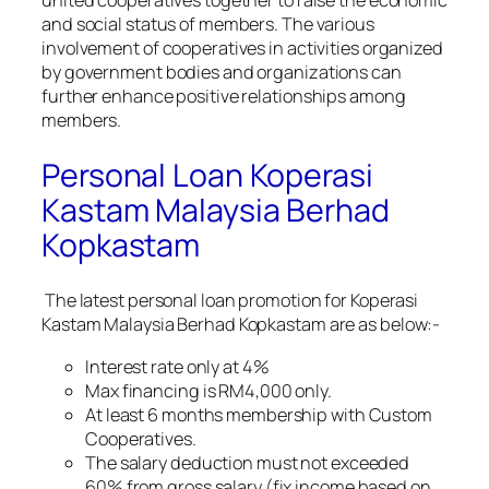
and social status of members. The various
involvement of cooperatives in activities organized
by government bodies and organizations can
further enhance positive relationships among
members.
Personal Loan Koperasi
Kastam Malaysia Berhad
Kopkastam
The latest personal loan promotion for Koperasi
Kastam Malaysia Berhad Kopkastam are as below:-
Interest rate only at 4%
Max financing is RM4,000 only.
At least 6 months membership with Custom
Cooperatives.
The salary deduction must not exceeded
60% from gross salary (fix income based on