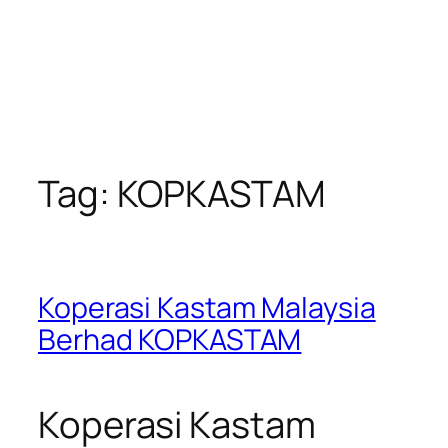
Tag:
KOPKASTAM
Koperasi Kastam Malaysia
Berhad KOPKASTAM
Koperasi Kastam