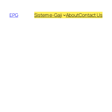
Skip
to
EPG
Sistem e-Gaji
About
Contact Us
content