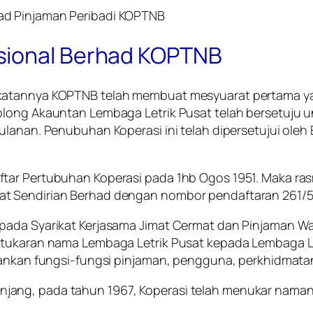
sional Berhad KOPTNB
katannya KOPTNB telah membuat mesyuarat pertama ya
nolong Akauntan Lembaga Letrik Pusat telah bersetuju
ulanan. Penubuhan Koperasi ini telah dipersetujui oleh
tar Pertubuhan Koperasi pada 1hb Ogos 1951. Maka rasm
at Sendirian Berhad dengan nombor pendaftaran 261/5
pada Syarikat Kerjasama Jimat Cermat dan Pinjaman W
rtukaran nama Lembaga Letrik Pusat kepada Lembaga Let
alankan fungsi-fungsi pinjaman, pengguna, perkhidmat
ang, pada tahun 1967, Koperasi telah menukar namany