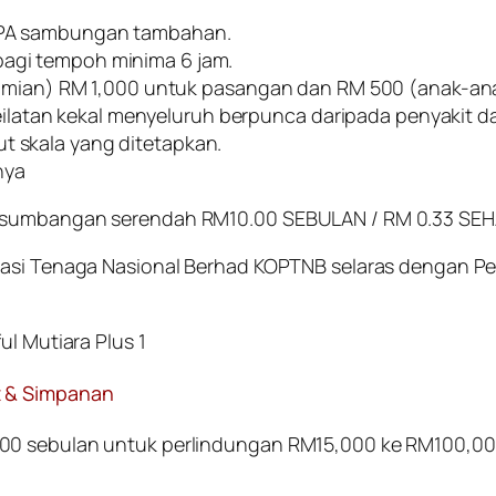
TANPA sambungan tambahan.
bagi tempoh minima 6 jam.
ian) RM 1,000 untuk pasangan dan RM 500 (anak-ana
ilatan kekal menyeluruh berpunca daripada penyakit d
ut skala yang ditetapkan.
nya
n sumbangan serendah RM10.00 SEBULAN / RM 0.33 SEH
erasi Tenaga Nasional Berhad KOPTNB selaras dengan P
ul Mutiara Plus 1
t & Simpanan
100 sebulan untuk perlindungan RM15,000 ke RM100,00