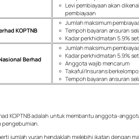
Levi pembiayaan akan dikena
pembiayaan
Jumlah maksimum pembiayaan
 Berhad KOPTNB
Tempoh bayaran ansuran sel
Kadar perkhidmatan 5.9% se
Jumlah maksimum pembiayaa
Kadar perkhidmatan 5.9% se
Nasional Berhad
Anggota wajib mencarum
Takaful/Insurans berkelomp
Tempoh bayaran ansuran sel
rhad KOPTNB adalah untuk membantu anggota-anggota u
n pengebumian.
perti jumlah yuran hendaklah melebihi ikatan dengan