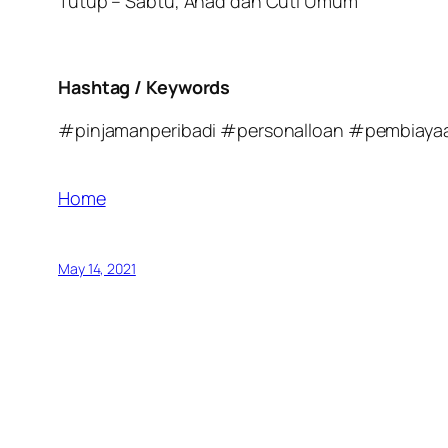
Tutup – Sabtu, Ahad dan Cuti Umum
Hashtag / Keywords
#pinjamanperibadi #personalloan #pembiaya
Home
May 14, 2021