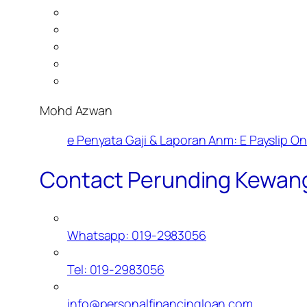
Mohd Azwan
e Penyata Gaji & Laporan Anm: E Payslip On
Contact Perunding Kewan
Whatsapp: 019-2983056
Tel: 019-2983056
info@personalfinancingloan.com