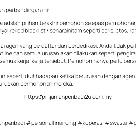
n perbandingan ini:-
 adalah pilihan terakhir pemohon selepas permohonan 
ekod blacklist / senaraihitam seperti ccris, ctos, ra
ai agen yang berdaftar dan berdedikasi. Anda tidak p
ine dan semua urusan akan dilakukan seperti pengiraan
semua kerja-kerja tersebut. Pemohon hanya perlu ber
 seperti duit hadapan ketika berurusan dengan agen be
guruskan permohonan mereka.
https://pinjamanperibadi2u.com.my
nperibadi #personalfinancing #koperasi #swasta #p