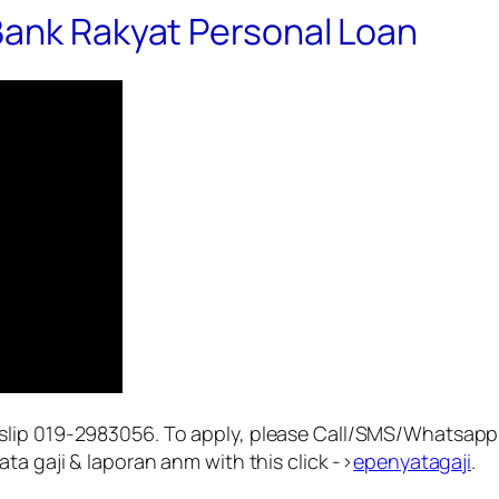
Bank Rakyat Personal Loan
lip 019-2983056. To apply, please Call/SMS/Whatsapp p
ta gaji & laporan anm with this click ->
epenyatagaji
.