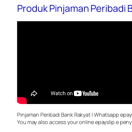
Produk Pinjaman Peribadi 
Pinjaman Peribadi Bank Rakyat | Whatsapp epays
You may also access your online epayslip e penya