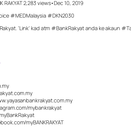
K RAKYAT 2,283 views•Dec 10, 2019
Choice #MEDMalaysia #DKN2030
Rakyat. ‘Link’ kad atm #BankRakyat anda ke akaun #
:
:
m.my
krakyat.com.my
/www.yayasanbankrakyat.com.my
nstagram.com/mybankrakyat
om/myBankRakyat
facebook.com/myBANKRAKYAT