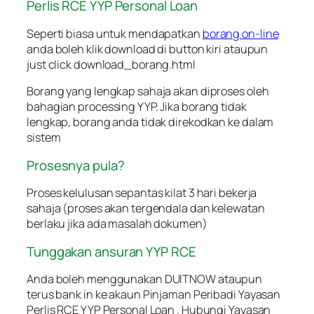
Perlis RCE YYP Personal Loan
Seperti biasa untuk mendapatkan
borang on-line
anda boleh klik download di button kiri ataupun
just click download_borang.html
Borang yang lengkap sahaja akan diproses oleh
bahagian processing YYP. Jika borang tidak
lengkap, borang anda tidak direkodkan ke dalam
sistem
Prosesnya pula?
Proses kelulusan sepantas kilat 3 hari bekerja
sahaja (proses akan tergendala dan kelewatan
berlaku jika ada masalah dokumen)
Tunggakan ansuran YYP RCE
Anda boleh menggunakan DUITNOW ataupun
terus bank in ke akaun Pinjaman Peribadi Yayasan
Perlis RCE YYP Personal Loan . Hubungi Yayasan