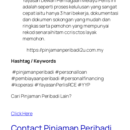
Yayasan Dewan Perniagaan Melayu Perlis ini
adalah seperti proses kelulusan yang sangat
cepat iaitu hanya 3 hari bekerja, dokumentasi
dan dokumen sokongan yang mudah dan
ringkas serta pemohon yang mempunyai
rekod senaraihitam ccris ctos layak
memohon.
https://pinjamanperibadi2u.com.my
Hashtag / Keywords
#pinjamanperibadi #personalloan
#pembiayaanperibadi #personalfinancing
#koperasi #YayasanPerlisRCE #YYP
Cari Pinjaman Peribadi Lain?
Click Here
Contact Pinjaman Peribadi