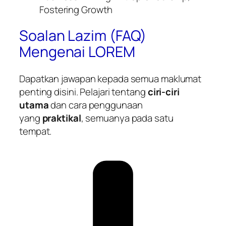
Fostering Growth
Soalan Lazim (FAQ)
Mengenai LOREM
Dapatkan jawapan kepada semua maklumat
penting disini. Pelajari tentang
ciri-ciri
utama
dan cara penggunaan
yang
praktikal
, semuanya pada satu
tempat.