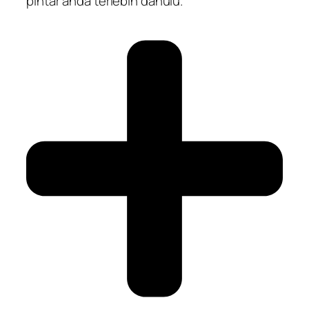
pintar anda terlebih dahulu.