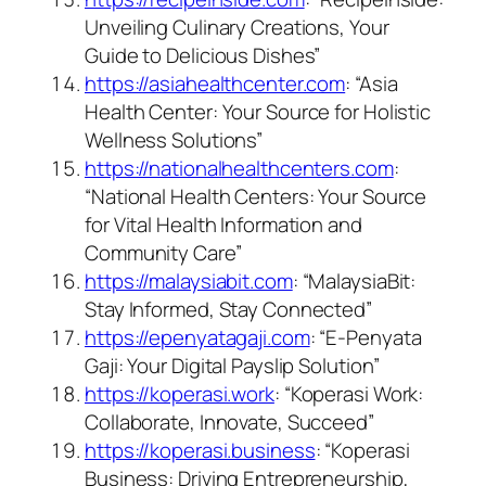
Unveiling Culinary Creations, Your
Guide to Delicious Dishes”
https://asiahealthcenter.com
: “Asia
Health Center: Your Source for Holistic
Wellness Solutions”
https://nationalhealthcenters.com
:
“National Health Centers: Your Source
for Vital Health Information and
Community Care”
https://malaysiabit.com
: “MalaysiaBit:
Stay Informed, Stay Connected”
https://epenyatagaji.com
: “E-Penyata
Gaji: Your Digital Payslip Solution”
https://koperasi.work
: “Koperasi Work:
Collaborate, Innovate, Succeed”
https://koperasi.business
: “Koperasi
Business: Driving Entrepreneurship,