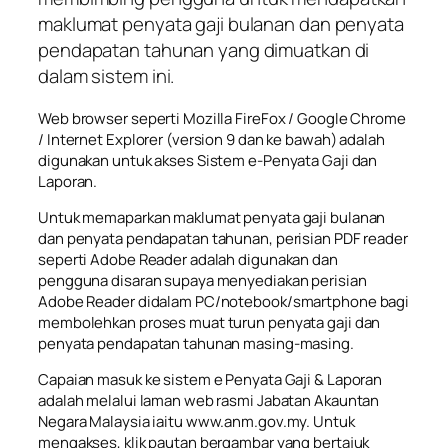
maklumat penyata gaji bulanan dan penyata
pendapatan tahunan yang dimuatkan di
dalam sistem ini.
Web browser seperti Mozilla FireFox / Google Chrome
/ Internet Explorer (version 9 dan ke bawah) adalah
digunakan untuk akses Sistem e-Penyata Gaji dan
Laporan.
Untuk memaparkan maklumat penyata gaji bulanan
dan penyata pendapatan tahunan, perisian PDF reader
seperti Adobe Reader adalah digunakan dan
pengguna disaran supaya menyediakan perisian
Adobe Reader didalam PC/notebook/smartphone bagi
membolehkan proses muat turun penyata gaji dan
penyata pendapatan tahunan masing-masing.
Capaian masuk ke sistem e Penyata Gaji & Laporan
adalah melalui laman web rasmi Jabatan Akauntan
Negara Malaysia iaitu www.anm.gov.my. Untuk
mengakses, klik pautan bergambar yang bertajuk