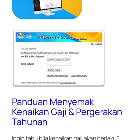
Panduan Menyemak
Kenaikan Gaji & Pergerakan
Tahunan
Ingin tahu bila kenaikan gaji akan berlaku?