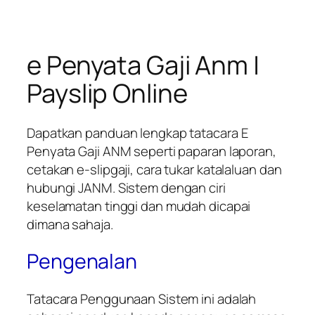
e Penyata Gaji Anm |
Payslip Online
Dapatkan panduan lengkap tatacara E
Penyata Gaji ANM seperti paparan laporan,
cetakan e-slipgaji, cara tukar katalaluan dan
hubungi JANM. Sistem dengan ciri
keselamatan tinggi dan mudah dicapai
dimana sahaja.
Pengenalan
Tatacara Penggunaan Sistem ini adalah