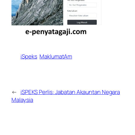
iSpeks
MaklumatAm
←
iSPEKS Perlis: Jabatan Akauntan Negara
Malaysia