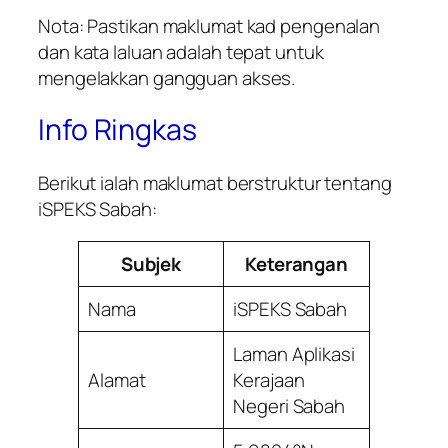
Nota: Pastikan maklumat kad pengenalan
dan kata laluan adalah tepat untuk
mengelakkan gangguan akses.
Info Ringkas
Berikut ialah maklumat berstruktur tentang
iSPEKS Sabah:
Subjek
Keterangan
Nama
iSPEKS Sabah
Laman Aplikasi
Alamat
Kerajaan
Negeri Sabah