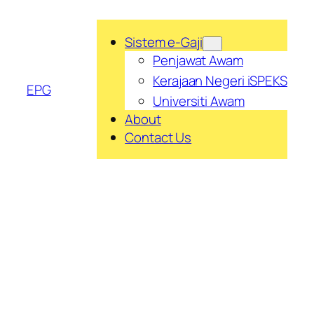
Skip
to
Sistem e-Gaji
content
Penjawat Awam
Kerajaan Negeri iSPEKS
EPG
Universiti Awam
About
Contact Us