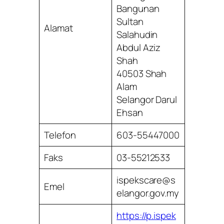
Bangunan
Sultan
Alamat
Salahudin
Abdul Aziz
Shah
40503 Shah
Alam
Selangor Darul
Ehsan
Telefon
603-55447000
Faks
03-55212533
ispekscare@s
Emel
elangor.gov.my
https://p.ispek