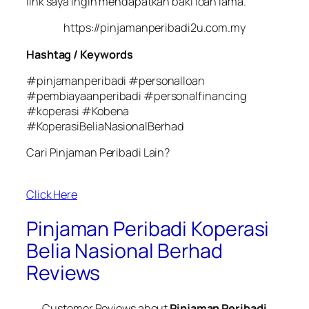
link saya ingin mendapatkan baki loan lama.
https://pinjamanperibadi2u.com.my
Hashtag / Keywords
#pinjamanperibadi #personalloan
#pembiayaanperibadi #personalfinancing
#koperasi #Kobena
#KoperasiBeliaNasionalBerhad
Cari Pinjaman Peribadi Lain?
Click Here
Pinjaman Peribadi Koperasi
Belia Nasional Berhad
Reviews
Customer Reviews about
Pinjaman Peribadi