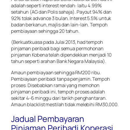
adalah seperti interest rendah: Iaitu 4.99%
setahun (AG dan Polis sahaja). Payout 94% dan
92% tolak advance 3 bulan. Interest 5.5% untuk
badan berkanun, majlis dan lain-lain. Tempoh
pembiayaan sehingga 20 tahun.
(Berkuatkuasa pada Julai 2013, had tempoh
pinjaman peribadi bagi semua permohonan
pinjaman Kobena telah dipendekkan menjadi 10
tahun seperti arahan Bank Negara Malaysia).
Amaun pembiayaan sehingga RM200 ribu.
Pembiayaan peribadi tanpa penjamin. Tempoh
proses: Disebabkan ramai yang memohon
pinjaman peribadi ini, tempoh proses adalah
sekitar 4-6 minggu dari tarikh penghantaran.
Amaun blacklist mestilah tidak melebihi RM30,000.
Jadual Pembayaran
Pinjaman Peribadi Koperasi