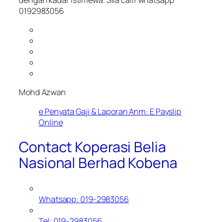
0192983056
Mohd Azwan
e Penyata Gaji & Laporan Anm: E Payslip
Online
Contact Koperasi Belia
Nasional Berhad Kobena
Whatsapp: 019-2983056
Tel: 019-2983056