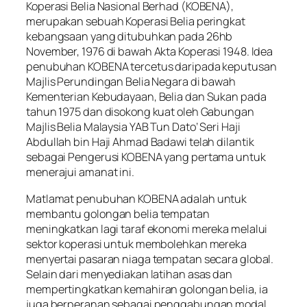
Koperasi Belia Nasional Berhad (KOBENA),
merupakan sebuah Koperasi Belia peringkat
kebangsaan yang ditubuhkan pada 26hb
November, 1976 di bawah Akta Koperasi 1948. Idea
penubuhan KOBENA tercetus daripada keputusan
Majlis Perundingan Belia Negara di bawah
Kementerian Kebudayaan, Belia dan Sukan pada
tahun 1975 dan disokong kuat oleh Gabungan
Majlis Belia Malaysia YAB Tun Dato’ Seri Haji
Abdullah bin Haji Ahmad Badawi telah dilantik
sebagai Pengerusi KOBENA yang pertama untuk
menerajui amanat ini.
Matlamat penubuhan KOBENA adalah untuk
membantu golongan belia tempatan
meningkatkan lagi taraf ekonomi mereka melalui
sektor koperasi untuk membolehkan mereka
menyertai pasaran niaga tempatan secara global.
Selain dari menyediakan latihan asas dan
mempertingkatkan kemahiran golongan belia, ia
juga berperanan sebagai penggabungan modal