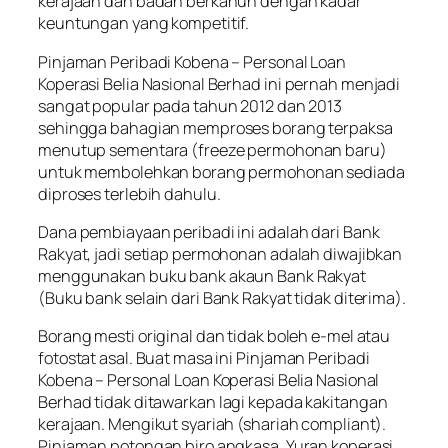
kerajaan dan badan berkanun dengan kadar
keuntungan yang kompetitif.
Pinjaman Peribadi Kobena – Personal Loan
Koperasi Belia Nasional Berhad
ini pernah menjadi
sangat popular pada tahun 2012 dan 2013
sehingga bahagian memproses borang terpaksa
menutup sementara (freeze permohonan baru)
untuk membolehkan borang permohonan sediada
diproses terlebih dahulu.
Dana pembiayaan peribadi ini adalah dari Bank
Rakyat, jadi setiap permohonan adalah diwajibkan
menggunakan buku bank akaun Bank Rakyat
(Buku bank selain dari Bank Rakyat tidak diterima).
Borang mesti original dan tidak boleh e-mel atau
fotostat asal. Buat masa ini
Pinjaman Peribadi
Kobena – Personal Loan Koperasi Belia Nasional
Berhad
tidak ditawarkan lagi kepada kakitangan
kerajaan. Mengikut syariah (shariah compliant).
Pinjaman potongan biro angkasa. Yuran koperasi