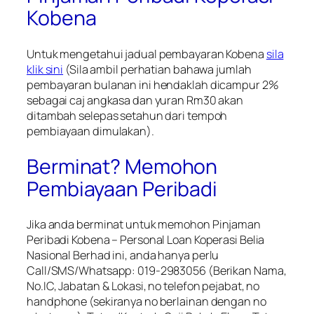
Kobena
Untuk mengetahui jadual pembayaran Kobena
sila
klik sini
(Sila ambil perhatian bahawa jumlah
pembayaran bulanan ini hendaklah dicampur 2%
sebagai caj angkasa dan yuran Rm30 akan
ditambah selepas setahun dari tempoh
pembiayaan dimulakan).
Berminat? Memohon
Pembiayaan Peribadi
Jika anda berminat untuk memohon
Pinjaman
Peribadi Kobena – Personal Loan Koperasi Belia
Nasional Berhad
ini, anda hanya perlu
Call/SMS/Whatsapp: 019-2983056 (Berikan Nama,
No.IC, Jabatan & Lokasi, no telefon pejabat, no
handphone (sekiranya no berlainan dengan no