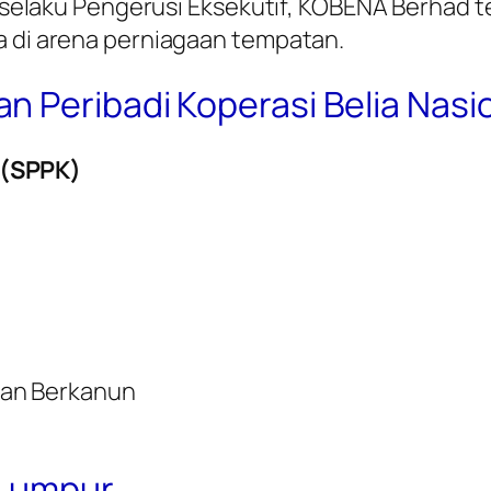
Din selaku Pengerusi Eksekutif, KOBENA Berhad
a di arena perniagaan tempatan.
n Peribadi Koperasi Belia Nas
 (SPPK)
dan Berkanun
 Lumpur