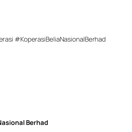
rasi #KoperasiBeliaNasionalBerhad
s
 Nasional Berhad