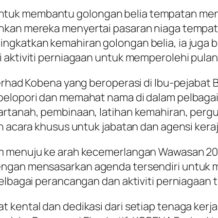
tuk membantu golongan belia tempatan meni
hkan mereka menyertai pasaran niaga tempatan
ingkatkan kemahiran golongan belia, ia jug
i aktiviti perniagaan untuk memperolehi pula
erhad Kobena yang beroperasi di Ibu-pejabat Ba
pelopori dan memahat nama di dalam pelbagai
artanah, pembinaan, latihan kemahiran, perg
an acara khusus untuk jabatan dan agensi kera
m menuju ke arah kecemerlangan Wawasan 202
ngan mensasarkan agenda tersendiri untuk m
pelbagai perancangan dan aktiviti perniagaan 
 kental dan dedikasi dari setiap tenaga ker