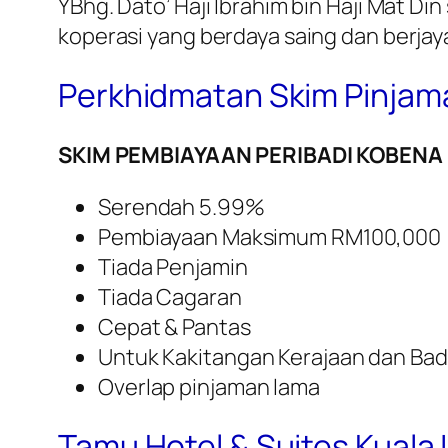
YBhg. Dato’ Haji Ibrahim bin Haji Mat 
koperasi yang berdaya saing dan berjay
Perkhidmatan Skim Pinjama
SKIM PEMBIAYAAN PERIBADI KOBENA
Serendah 5.99%
Pembiayaan Maksimum RM100,000
Tiada Penjamin
Tiada Cagaran
Cepat & Pantas
Untuk Kakitangan Kerajaan dan Ba
Overlap pinjaman lama
Tamu Hotel & Suites Kuala