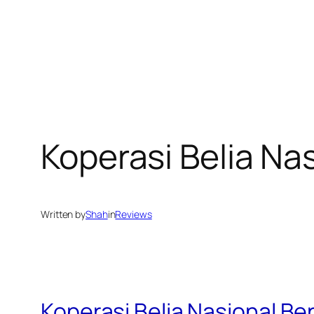
Koperasi Belia N
Written by
Shah
in
Reviews
Koperasi Belia Nasional B