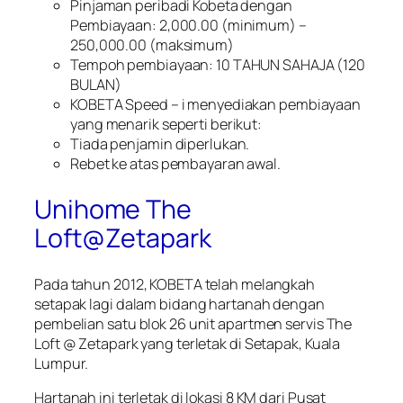
Pinjaman peribadi Kobeta dengan
Pembiayaan: 2,000.00 (minimum) –
250,000.00 (maksimum)
Tempoh pembiayaan: 10 TAHUN SAHAJA (120
BULAN)
KOBETA Speed – i menyediakan pembiayaan
yang menarik seperti berikut:
Tiada penjamin diperlukan.
Rebet ke atas pembayaran awal.
Unihome The
Loft@Zetapark
Pada tahun 2012, KOBETA telah melangkah
setapak lagi dalam bidang hartanah dengan
pembelian satu blok 26 unit apartmen servis The
Loft @ Zetapark yang terletak di Setapak, Kuala
Lumpur.
Hartanah ini terletak di lokasi 8 KM dari Pusat