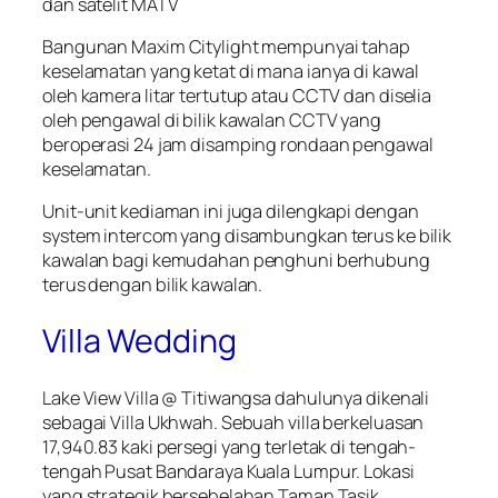
dan satelit MATV
Bangunan Maxim Citylight mempunyai tahap
keselamatan yang ketat di mana ianya di kawal
oleh kamera litar tertutup atau CCTV dan diselia
oleh pengawal di bilik kawalan CCTV yang
beroperasi 24 jam disamping rondaan pengawal
keselamatan.
Unit-unit kediaman ini juga dilengkapi dengan
system intercom yang disambungkan terus ke bilik
kawalan bagi kemudahan penghuni berhubung
terus dengan bilik kawalan.
Villa Wedding
Lake View Villa @ Titiwangsa dahulunya dikenali
sebagai Villa Ukhwah. Sebuah villa berkeluasan
17,940.83 kaki persegi yang terletak di tengah-
tengah Pusat Bandaraya Kuala Lumpur. Lokasi
yang strategik bersebelahan Taman Tasik