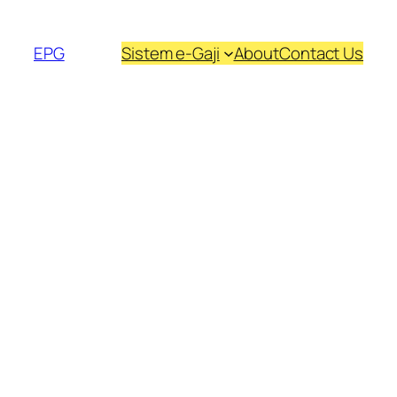
Skip
to
EPG
Sistem e-Gaji
About
Contact Us
content