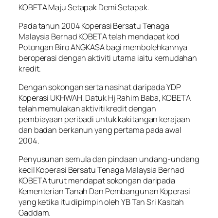
KOBETA Maju Setapak Demi Setapak.
Pada tahun 2004 Koperasi Bersatu Tenaga
Malaysia Berhad KOBETA telah mendapat kod
Potongan Biro ANGKASA bagi membolehkannya
beroperasi dengan aktiviti utama iaitu kemudahan
kredit.
Dengan sokongan serta nasihat daripada YDP
Koperasi UKHWAH, Datuk Hj Rahim Baba, KOBETA
telah memulakan aktiviti kredit dengan
pembiayaan peribadi untuk kakitangan kerajaan
dan badan berkanun yang pertama pada awal
2004.
Penyusunan semula dan pindaan undang-undang
kecil Koperasi Bersatu Tenaga Malaysia Berhad
KOBETA turut mendapat sokongan daripada
Kementerian Tanah Dan Pembangunan Koperasi
yang ketika itu dipimpin oleh YB Tan Sri Kasitah
Gaddam.