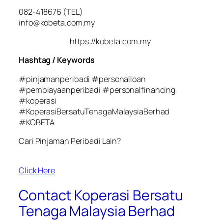
082-418676 (TEL)
info@kobeta.com.my
https://kobeta.com.my
Hashtag / Keywords
#pinjamanperibadi #personalloan
#pembiayaanperibadi #personalfinancing
#koperasi
#KoperasiBersatuTenagaMalaysiaBerhad
#KOBETA
Cari Pinjaman Peribadi Lain?
Click Here
Contact Koperasi Bersatu
Tenaga Malaysia Berhad