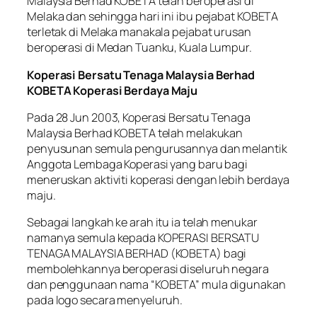
Malaysia Berhad KOBETA telah beroperasi di
Melaka dan sehingga hari ini ibu pejabat KOBETA
terletak di Melaka manakala pejabat urusan
beroperasi di Medan Tuanku, Kuala Lumpur.
Koperasi Bersatu Tenaga Malaysia Berhad
KOBETA Koperasi Berdaya Maju
Pada 28 Jun 2003, Koperasi Bersatu Tenaga
Malaysia Berhad KOBETA telah melakukan
penyusunan semula pengurusannya dan melantik
Anggota Lembaga Koperasi yang baru bagi
meneruskan aktiviti koperasi dengan lebih berdaya
maju.
Sebagai langkah ke arah itu ia telah menukar
namanya semula kepada KOPERASI BERSATU
TENAGA MALAYSIA BERHAD (KOBETA) bagi
membolehkannya beroperasi diseluruh negara
dan penggunaan nama “KOBETA” mula digunakan
pada logo secara menyeluruh.