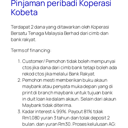
Pinjaman peribadi Koperasi
Kobeta
Terdapat 2 dana yang ditawarkan oleh
Koperasi
Bersatu Tenaga Malaysia Berhad
dari cimb dan
bank rakyat.
Terms of financing:
Customer/ Pemohon tidak boleh mempunyai
ctos jika dana dari cimb bank tetapi boleh ada
rekod ctos jika melalui Bank Rakyat.
Pemohon mesti memberikan buku akaun
maybank atau penyata muka depan yang di
print di branch maybank untuk tujuan bank
in duit loan ke dalam akaun. Selain dari akaun
Maybank tidak diterima.
Kadar interest 4.99%. Payout 81% tolak
Rm1,080 yuran 3 tahun dan tolak deposit 2
bulan. dan yuran Rm30. Proses kelulusan AG: