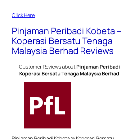
Click Here
Pinjaman Peribadi Kobeta –
Koperasi Bersatu Tenaga
Malaysia Berhad Reviews
Customer Reviews about
Pinjaman Peribadi
Koperasi Bersatu Tenaga Malaysia Berhad
Pinjaman Peribadi Kobeta @ Koperasi Bersatu