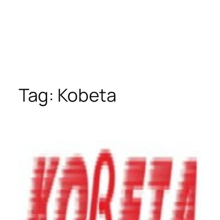
Tag:
Kobeta