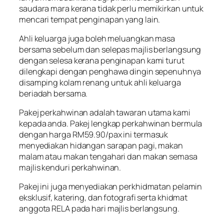
saudara mara kerana tidak perlu memikirkan untuk
mencari tempat penginapan yang lain.
Ahli keluarga juga boleh meluangkan masa
bersama sebelum dan selepas majlis berlangsung
dengan selesa kerana penginapan kami turut
dilengkapi dengan penghawa dingin sepenuhnya
disamping kolam renang untuk ahli keluarga
beriadah bersama.
Pakej perkahwinan adalah tawaran utama kami
kepada anda. Pakej lengkap perkahwinan bermula
dengan harga RM59.90/pax ini termasuk
menyediakan hidangan sarapan pagi, makan
malam atau makan tengahari dan makan semasa
majlis kenduri perkahwinan.
Pakej ini juga menyediakan perkhidmatan pelamin
eksklusif, katering, dan fotografi serta khidmat
anggota RELA pada hari majlis berlangsung.