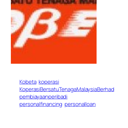
Kobeta
koperasi
KoperasiBersatuTenagaMalaysiaBerhad
pembiayaanperibadi
personalfinancing
personalloan