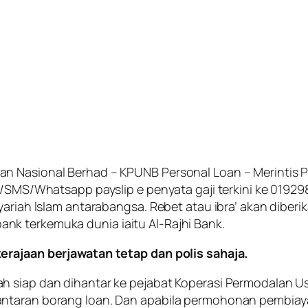
an Nasional Berhad – KPUNB Personal Loan
– Merintis 
l/SMS/Whatsapp payslip e penyata gaji terkini ke 01929
yariah Islam antarabangsa. Rebet atau ibra’ akan diber
k terkemuka dunia iaitu Al-Rajhi Bank.
erajaan berjawatan tetap dan polis sahaja.
h siap dan dihantar ke pejabat
Koperasi Permodalan U
antaran borang loan. Dan apabila permohonan pembiay