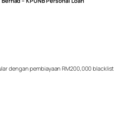
l Berhad – KPUNB Personal Loan
ular dengan pembiayaan RM200,000 blacklist