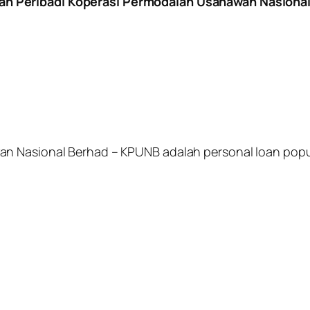
an Peribadi Koperasi Permodalan Usahawan Nasiona
an Nasional Berhad – KPUNB adalah personal loan pop