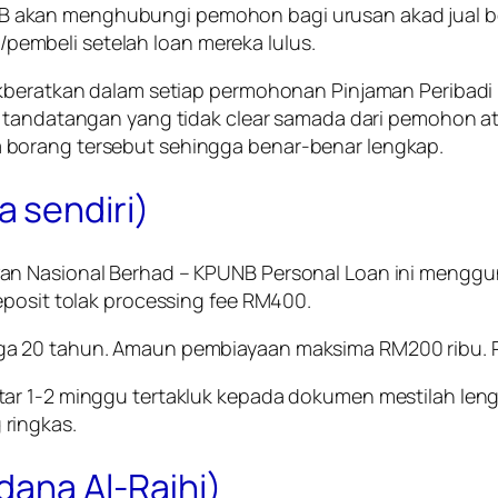
B
akan menghubungi pemohon bagi urusan akad jual bel
mbeli setelah loan mereka lulus.
tikberatkan dalam setiap permohonan
Pinjaman Peribadi
pat tandatangan yang tidak clear samada dari pemohon
 borang tersebut sehingga benar-benar lengkap.
 sendiri)
an Nasional Berhad – KPUNB Personal Loan
ini menggun
eposit tolak processing fee RM400.
ga 20 tahun. Amaun pembiayaan maksima RM200 ribu. P
tar 1-2 minggu tertakluk kepada dokumen mestilah len
ringkas.
dana Al-Rajhi)