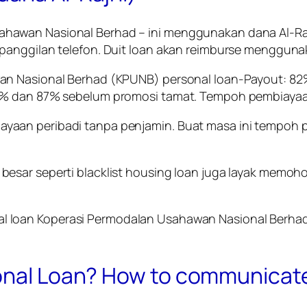
ahawan Nasional Berhad –
ini menggunakan dana Al-Rajh
 panggilan telefon. Duit loan akan reimburse menggu
n Nasional Berhad (KPUNB) personal loan-Payout: 82% 
5% dan 87% sebelum promosi tamat. Tempoh pembiayaan
aan peribadi tanpa penjamin. Buat masa ini tempoh 
esar seperti blacklist housing loan juga layak memoho
l loan
Koperasi Permodalan Usahawan Nasional Berha
sonal Loan? How to communicat