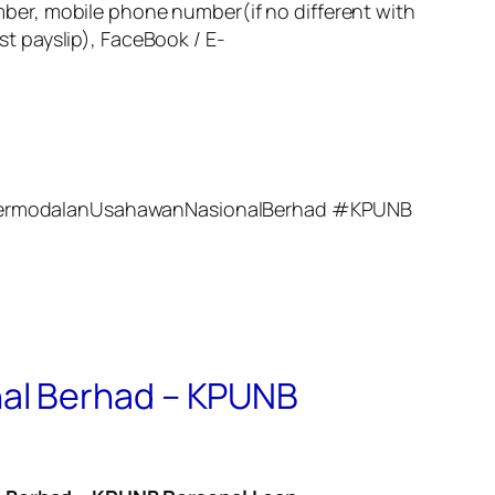
ber, mobile phone number(if no different with
t payslip), FaceBook / E-
siPermodalanUsahawanNasionalBerhad #KPUNB
nal Berhad – KPUNB