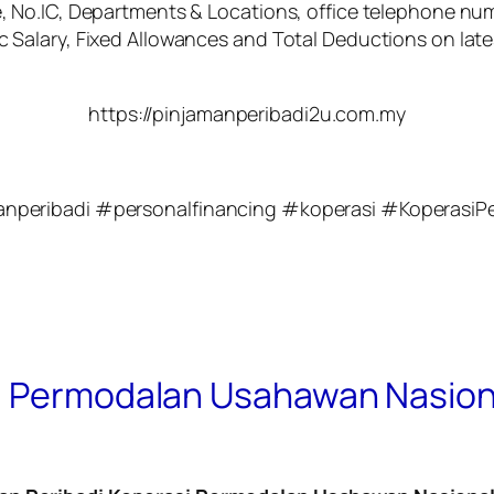
 No.IC, Departments & Locations, office telephone num
alary, Fixed Allowances and Total Deductions on lates
https://pinjamanperibadi2u.com.my
anperibadi #personalfinancing #koperasi #Kopera
si Permodalan Usahawan Nasio