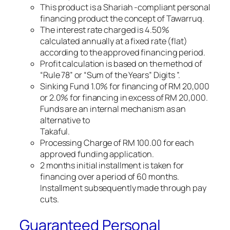
This product is a Shariah -compliant personal
financing product the concept of Tawarruq.
The interest rate charged is 4.50%
calculated annually at a fixed rate (flat)
according to the approved financing period.
Profit calculation is based on the method of
“Rule 78” or “Sum of the Years” Digits ”.
Sinking Fund 1.0% for financing of RM 20,000
or 2.0% for financing in excess of RM 20,000.
Funds are an internal mechanism as an
alternative to
Takaful.
Processing Charge of RM 100.00 for each
approved funding application.
2 months initial installment is taken for
financing over a period of 60 months.
Installment subsequently made through pay
cuts.
Guaranteed Personal