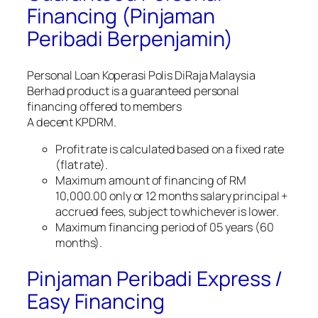
Financing (Pinjaman
Peribadi Berpenjamin)
Personal Loan Koperasi Polis DiRaja Malaysia
Berhad product is a guaranteed personal
financing offered to members
A decent KPDRM.
Profit rate is calculated based on a fixed rate
(flat rate).
Maximum amount of financing of RM
10,000.00 only or 12 months salary principal +
accrued fees, subject to whichever is lower.
Maximum financing period of 05 years (60
months).
Pinjaman Peribadi Express /
Easy Financing