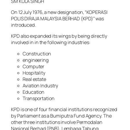
SM KULA SINGH
On 12 July 1976, a new designation, “KOPERASI
POLIS DIRAJA MALAYSIA BERHAD (KPD)” was
introduced.
KPD also expanded its wings by being directly
involved in in the following industries:
Construction
engineering
Computer
Hospitality
Real estate
Aviation Industry
Education
Transportation
KPD is one of four financial institutions recognized
by Parliament as a Bumiputra Fund Agency. The
other three institutions involve Permodalan
Nasional Berhad (PNB), Lembaga Tabung