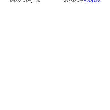
Twenty Twenty-Five
Designed with
WordPress