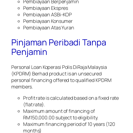
Pembiayaan Berpenjamin
Pembiayaan Ekspres
Pembiayaan ASBi-KOP
Pembiayaan Konsumer
Pembiayaan Atas Yuran
Pinjaman Peribadi Tanpa
Penjamin
Personal Loan Koperasi Polis DiRaja Malaysia
(KPDRM) Berhad product is an unsecured
personal financing offered to qualified KPDRM
members.
Profit rate is calculated based on a fixed rate
(flat rate).
Maximum amount of financing of
RM150,000.00 subject to eligibility.
Maximum financing period of 10 years (120
months)