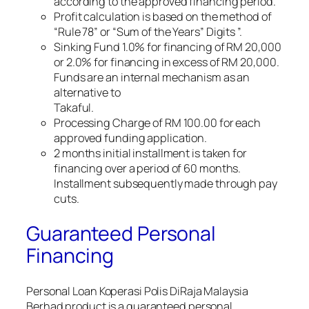
according to the approved financing period.
Profit calculation is based on the method of
“Rule 78” or “Sum of the Years” Digits ”.
Sinking Fund 1.0% for financing of RM 20,000
or 2.0% for financing in excess of RM 20,000.
Funds are an internal mechanism as an
alternative to
Takaful.
Processing Charge of RM 100.00 for each
approved funding application.
2 months initial installment is taken for
financing over a period of 60 months.
Installment subsequently made through pay
cuts.
Guaranteed Personal
Financing
Personal Loan Koperasi Polis DiRaja Malaysia
Berhad product is a guaranteed personal