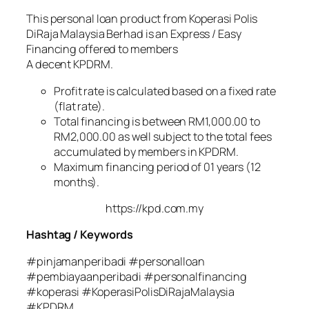
This personal loan product from Koperasi Polis
DiRaja Malaysia Berhad is an Express / Easy
Financing offered to members
A decent KPDRM.
Profit rate is calculated based on a fixed rate
(flat rate).
Total financing is between RM1,000.00 to
RM2,000.00 as well subject to the total fees
accumulated by members in KPDRM.
Maximum financing period of 01 years (12
months).
https://kpd.com.my
Hashtag / Keywords
#pinjamanperibadi #personalloan
#pembiayaanperibadi #personalfinancing
#koperasi #KoperasiPolisDiRajaMalaysia
#KPDRM