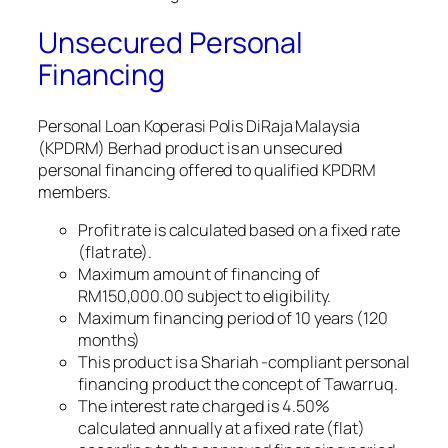
Unsecured Personal
Financing
Personal Loan Koperasi Polis DiRaja Malaysia
(KPDRM) Berhad product is an unsecured
personal financing offered to qualified KPDRM
members.
Profit rate is calculated based on a fixed rate
(flat rate).
Maximum amount of financing of
RM150,000.00 subject to eligibility.
Maximum financing period of 10 years (120
months)
This product is a Shariah -compliant personal
financing product the concept of Tawarruq.
The interest rate charged is 4.50%
calculated annually at a fixed rate (flat)