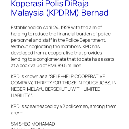
Koperasi Polis DiRaja
Malaysia (KPDRM) Berhad
Established on April 24, 1928 with the aim of
helping to reduce the financial burden of police
personnel and staff in the Police Department.
Without neglecting the members, KPD has
developed from a cooperative that provides
lending to a conglomerate that to date has assets
at a book value of RM689.5 million.
KPD is known as a “SELF -HELP COOPERATIVE
COMPANY, THRIFTY FOR THOSE IN POLICE JOBS, IN
NEGERI MELAYU BERSEKUTU WITH LIMITED
LIABILITY “.
KPD is spearheaded by 42 policemen, among them
are: –
SM SHEQ MOHAMAD