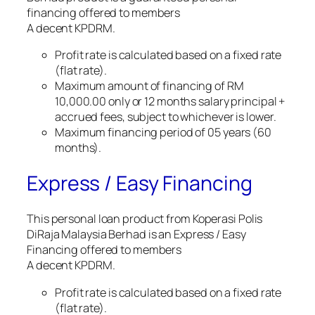
financing offered to members
A decent KPDRM.
Profit rate is calculated based on a fixed rate
(flat rate).
Maximum amount of financing of RM
10,000.00 only or 12 months salary principal +
accrued fees, subject to whichever is lower.
Maximum financing period of 05 years (60
months).
Express / Easy Financing
This personal loan product from Koperasi Polis
DiRaja Malaysia Berhad is an Express / Easy
Financing offered to members
A decent KPDRM.
Profit rate is calculated based on a fixed rate
(flat rate).