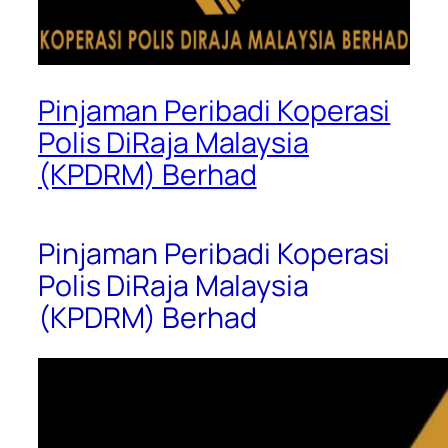
Pinjaman Peribadi Koperasi
Polis DiRaja Malaysia
(KPDRM) Berhad
Pinjaman Peribadi Koperasi
Polis DiRaja Malaysia
(KPDRM) Berhad