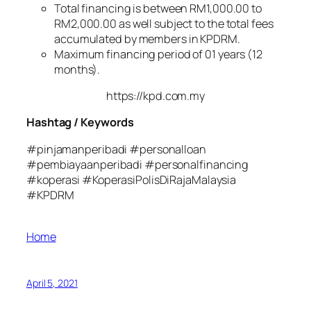
Total financing is between RM1,000.00 to
RM2,000.00 as well subject to the total fees
accumulated by members in KPDRM.
Maximum financing period of 01 years (12
months).
https://kpd.com.my
Hashtag / Keywords
#pinjamanperibadi #personalloan
#pembiayaanperibadi #personalfinancing
#koperasi #KoperasiPolisDiRajaMalaysia
#KPDRM
Home
April 5, 2021