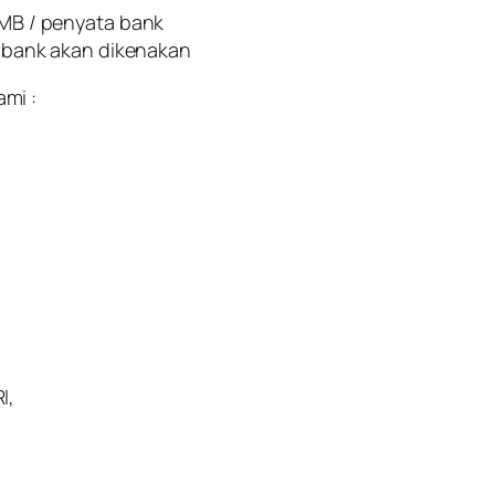
MB / penyata bank
 bank akan dikenakan
mi :
I,