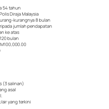
a 54 tahun
olis Diraja Malaysia
kurang-kurangnya 8 bulan
aripada jumlah pendapatan
n ke atas
 120 bulan
RM100,000.00
)
 (3 salinan)
yang asal
l.
air yang terkini