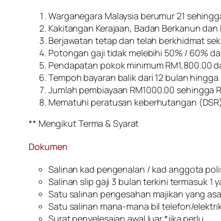
Warganegara Malaysia berumur 21 sehingg
Kakitangan Kerajaan, Badan Berkanun dan P
Berjawatan tetap dan telah berkhidmat se
Potongan gaji tidak melebihi 50% / 60% d
Pendapatan pokok minimum RM1,800.00 da
Tempoh bayaran balik dari 12 bulan hingga
Jumlah pembiayaan RM1000.00 sehingga 
Mematuhi peratusan keberhutangan (DSR
** Mengikut Terma & Syarat
Dokumen
Salinan kad pengenalan / kad anggota polis
Salinan slip gaji 3 bulan terkini termasuk 1 
Satu salinan pengesahan majikan yang asa
Satu salinan mana-mana bil telefon/elektrik/
Surat penyelesaian awal luar *jika perlu