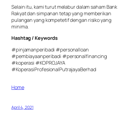
Selain itu, kami turut melabur dalam saham Bank
Rakyat dan simpanan tetap yang memberikan
pulangan yang kompetetif dengan risiko yang
minima.
Hashtag / Keywords
#pinjamanperibadi #personalloan
#pembiayaanperibadi #personalfinancing
#koperasi #KOPROJAYA
#KoperasiProfesionalPutrajayaBerhad
Home
April 4, 2021