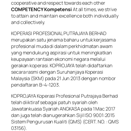
cooperative and respect towards each other
COMPETENCY Kompetensi
At all times, we strive
to attain and maintain excellence both individually
and collectively.
KOPERASI PROFESIONAL PUTRAJAYA BERHAD
merupakan satu jenama baharu untuk kerjasama
profesional muda di dalam perkhidmatan awam
yang mendukung aspirasi untuk meningkatkan
keupayaan rantaian ekonomi negara melalui
gerakan koperasi. KOPROJAYA telah didaftarkan
secara rasmi dengan Suruhanjaya Koperasi
Malaysia (SKM) pada 21 Jun 2013 dengan nombor
pendaftaran B-4-1203.
KOPROJAYA Koperasi Profesional Putrajaya Berhad
telah diiktiraf sebagai patuh syariah oleh
Jawatankuasa Syariah ANGKASA pada 1 Mac 2017
dan juga telah dianugerahkan Sijil ISO 9001:2015
Sistem Pengurusan Kualiti (QMS) (CERT. NO. : QMS
03156).