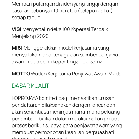
Memberi pulangan dividen yang tinggi dengan
sasaran sebanyak 10 peratus (selepas zakat)
setiap tahun.
VISI
Menyertai Indeks 100 Koperasi Terbaik
Menjelang 2020
MISI
Menggerakkan model kerjasama yang
menyatukan idea, tenaga dan sumber penjawat
awam muda demi kepentingan bersama
MOTTO
Wadah Kerjasama Penjawat Awam Muda
DASAR KUALITI
KOPROJAYA komited bagi memastikan urusan
pendaftaran dilaksanakan dengan lancar dan
akan senantiasa meninjau mana-mana peluang
penambah-baikan dalam melaksanakan proses-
proses berikut supaya para penjawat awam yang
membuat permohonan keahlian berpuas hati
dengan urusan tersebut: