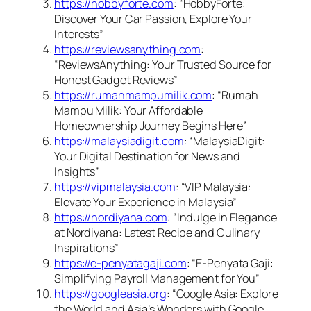
https://hobbyforte.com
: “HobbyForte:
Discover Your Car Passion, Explore Your
Interests”
https://reviewsanything.com
:
“ReviewsAnything: Your Trusted Source for
Honest Gadget Reviews”
https://rumahmampumilik.com
: “Rumah
Mampu Milik: Your Affordable
Homeownership Journey Begins Here”
https://malaysiadigit.com
: “MalaysiaDigit:
Your Digital Destination for News and
Insights”
https://vipmalaysia.com
: “VIP Malaysia:
Elevate Your Experience in Malaysia”
https://nordiyana.com
: “Indulge in Elegance
at Nordiyana: Latest Recipe and Culinary
Inspirations”
https://e-penyatagaji.com
: “E-Penyata Gaji:
Simplifying Payroll Management for You”
https://googleasia.org
: “Google Asia: Explore
the World and Asia’s Wonders with Google