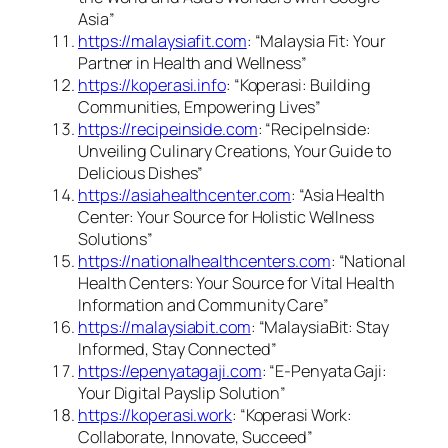
Asia”
https://malaysiafit.com
: “Malaysia Fit: Your
Partner in Health and Wellness”
https://koperasi.info
: “Koperasi: Building
Communities, Empowering Lives”
https://recipeinside.com
: “RecipeInside:
Unveiling Culinary Creations, Your Guide to
Delicious Dishes”
https://asiahealthcenter.com
: “Asia Health
Center: Your Source for Holistic Wellness
Solutions”
https://nationalhealthcenters.com
: “National
Health Centers: Your Source for Vital Health
Information and Community Care”
https://malaysiabit.com
: “MalaysiaBit: Stay
Informed, Stay Connected”
https://epenyatagaji.com
: “E-Penyata Gaji:
Your Digital Payslip Solution”
https://koperasi.work
: “Koperasi Work:
Collaborate, Innovate, Succeed”