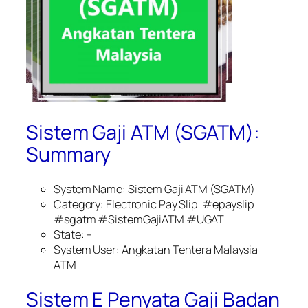
Sistem Gaji ATM (SGATM):
Summary
System Name: Sistem Gaji ATM (SGATM)
Category: Electronic Pay Slip #epayslip
#sgatm #SistemGajiATM #UGAT
State: –
System User: Angkatan Tentera Malaysia
ATM
Sistem E Penyata Gaji Badan