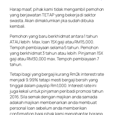
Harap maaf, pihak kami tidak mengambil pemohon
yang berjawatan TETAP yang bekerja di sektor
swasta. Akan dimaklumkan jika sudah dibuka
kembali.
Pemohon yang baru berkhidmat antara 1 tahun
ATAU lebih: Max. loan 15X gaji atau RM15,000.
Tempoh pembiayaan selama 5 tahun. Pemohon
yang berkhidmat 3 tahun atau lebih: Pinjaman 15X
gaji atau RM30,000 max. Tempoh pembiayaan 7
tahun.
Tetapi bagi yang bergaji kurang Rm2k interest rate
menjadi 9.99% tetapi mesti bergaji bersih yang
tinggal dalam payslip Rm1,000. Interest rate ini
juga kekal untuk pinjaman peribadi promosi tahun
2016. Sila semak dengan majikan anda samada
adakah majikan membenarkan anda membuat
personal loan sebelum anda memberikan
confirmation bagi pihak kami menghantar borang