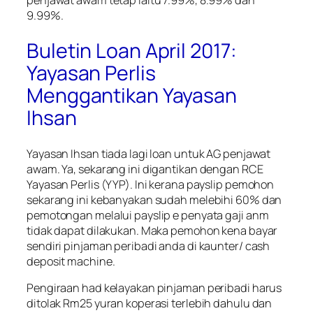
penjawat awam tetap iaitu 7.99%, 8.99% dan
9.99%.
Buletin Loan April 2017:
Yayasan Perlis
Menggantikan Yayasan
Ihsan
Yayasan Ihsan tiada lagi loan untuk AG penjawat
awam. Ya, sekarang ini digantikan dengan RCE
Yayasan Perlis (YYP). Ini kerana payslip pemohon
sekarang ini kebanyakan sudah melebihi 60% dan
pemotongan melalui payslip e penyata gaji anm
tidak dapat dilakukan. Maka pemohon kena bayar
sendiri pinjaman peribadi anda di kaunter/ cash
deposit machine.
Pengiraan had kelayakan pinjaman peribadi harus
ditolak Rm25 yuran koperasi terlebih dahulu dan