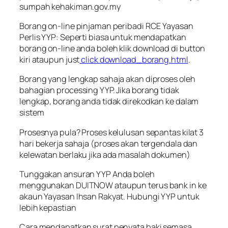
sumpah kehakiman.gov.my
Borang on-line pinjaman peribadi RCE Yayasan
Perlis YYP: Seperti biasa untuk mendapatkan
borang on-line anda boleh klik download di button
kiri ataupun just
click download_borang.html
.
Borang yang lengkap sahaja akan diproses oleh
bahagian processing YYP. Jika borang tidak
lengkap, borang anda tidak direkodkan ke dalam
sistem
Prosesnya pula? Proses kelulusan sepantas kilat 3
hari bekerja sahaja (proses akan tergendala dan
kelewatan berlaku jika ada masalah dokumen)
Tunggakan ansuran YYP Anda boleh
menggunakan DUITNOW ataupun terus bank in ke
akaun Yayasan Ihsan Rakyat. Hubungi YYP untuk
lebih kepastian
Cara mendapatkan surat penyata baki semasa