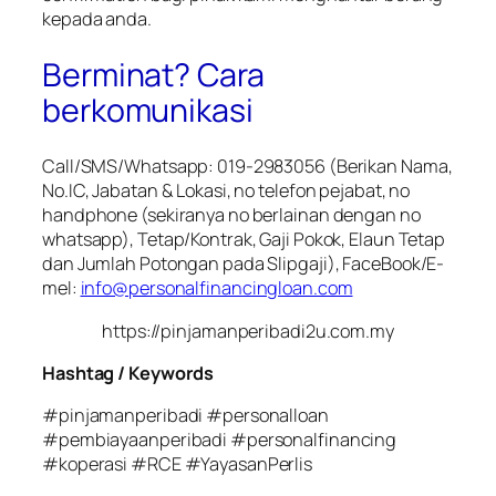
kepada anda.
Berminat? Cara
berkomunikasi
Call/SMS/Whatsapp: 019-2983056 (Berikan Nama,
No.IC, Jabatan & Lokasi, no telefon pejabat, no
handphone (sekiranya no berlainan dengan no
whatsapp), Tetap/Kontrak, Gaji Pokok, Elaun Tetap
dan Jumlah Potongan pada Slipgaji), FaceBook/E-
mel:
info@personalfinancingloan.com
https://pinjamanperibadi2u.com.my
Hashtag / Keywords
#pinjamanperibadi #personalloan
#pembiayaanperibadi #personalfinancing
#koperasi #RCE #YayasanPerlis