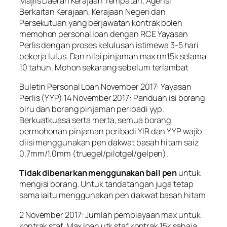
Majlis Daerah Kerajaan Tempatan, Agensi
Berkaitan Kerajaan, Kerajaan Negeri dan
Persekutuan yang berjawatan kontrak boleh
memohon personal loan dengan RCE Yayasan
Perlis dengan proses kelulusan istimewa 3-5 hari
bekerja lulus. Dan nilai pinjaman max rm15k selama
10 tahun. Mohon sekarang sebelum terlambat
Buletin Personal Loan November 2017: Yayasan
Perlis (YYP) 14 November 2017: Panduan isi borang
biru dan borang pinjaman peribadi yyp.
Berkuatkuasa serta merta, semua borang
permohonan pinjaman peribadi YIR dan YYP wajib
diisi menggunakan pen dakwat basah hitam saiz
0.7mm/1.0mm (truegel/pilotgel/gelpen).
Tidak dibenarkan menggunakan ball pen
untuk
mengisi borang. Untuk tandatangan juga tetap
sama iaitu menggunakan pen dakwat basah hitam
2 November 2017: Jumlah pembiayaan max untuk
kontrak staf. Max loan utk staf kontrak 15k sahaja.