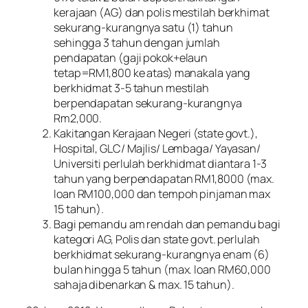
kerajaan (AG) dan polis mestilah berkhimat
sekurang-kurangnya satu (1) tahun
sehingga 3 tahun dengan jumlah
pendapatan (gaji pokok+elaun
tetap=RM1,800 ke atas) manakala yang
berkhidmat 3-5 tahun mestilah
berpendapatan sekurang-kurangnya
Rm2,000.
Kakitangan Kerajaan Negeri (state govt.),
Hospital, GLC/ Majlis/ Lembaga/ Yayasan/
Universiti perlulah berkhidmat diantara 1-3
tahun yang berpendapatan RM1,8000 (max.
loan RM100,000 dan tempoh pinjaman max
15 tahun).
Bagi pemandu am rendah dan pemandu bagi
kategori AG, Polis dan state govt. perlulah
berkhidmat sekurang-kurangnya enam (6)
bulan hingga 5 tahun (max. loan RM60,000
sahaja dibenarkan & max. 15 tahun).