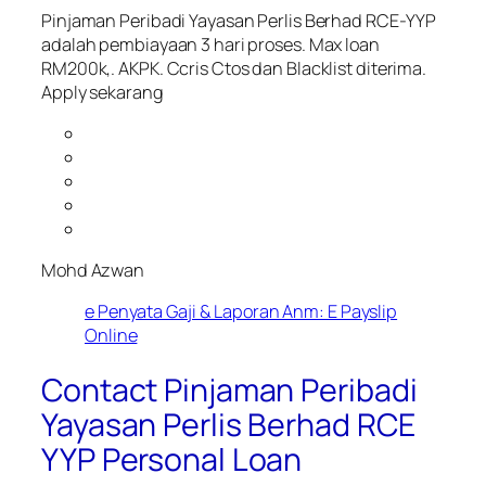
Pinjaman Peribadi Yayasan Perlis Berhad RCE-YYP
adalah pembiayaan 3 hari proses. Max loan
RM200k,. AKPK. Ccris Ctos dan Blacklist diterima.
Apply sekarang
Mohd Azwan
e Penyata Gaji & Laporan Anm: E Payslip
Online
Contact Pinjaman Peribadi
Yayasan Perlis Berhad RCE
YYP Personal Loan