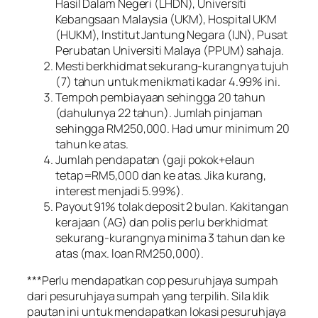
Hasil Dalam Negeri (LHDN), Universiti
Kebangsaan Malaysia (UKM), Hospital UKM
(HUKM), Institut Jantung Negara (IJN), Pusat
Perubatan Universiti Malaya (PPUM) sahaja.
Mesti berkhidmat sekurang-kurangnya tujuh
(7) tahun untuk menikmati kadar 4.99% ini.
Tempoh pembiayaan sehingga 20 tahun
(dahulunya 22 tahun). Jumlah pinjaman
sehingga RM250,000. Had umur minimum 20
tahun ke atas.
Jumlah pendapatan (gaji pokok+elaun
tetap=RM5,000 dan ke atas. Jika kurang,
interest menjadi 5.99%).
Payout 91% tolak deposit 2 bulan. Kakitangan
kerajaan (AG) dan polis perlu berkhidmat
sekurang-kurangnya minima 3 tahun dan ke
atas (max. loan RM250,000).
***Perlu mendapatkan cop pesuruhjaya sumpah
dari pesuruhjaya sumpah yang terpilih. Sila klik
pautan ini untuk mendapatkan lokasi pesuruhjaya