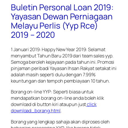
Buletin Personal Loan 2019:
Yayasan Dewan Perniagaan
Melayu Perlis (Yyp Rce)
2019 – 2020
1 Januari 2019: Happy New Year 2019: Selamat
menyambut Tahun Baru 2019 dari team sales yyp.
Semoga beroleh kejayaan pada tahun ini. Promosi
pinjaman peribadi Yayasan Ihsan Rakyat setakat ini
adalah masih seperti dulu dengan 7.99%
keuntungan dan tempoh pembiayaan 10 tahun.
Borang on-line YYP: Seperti biasa untuk
mendapatkan borang on-line anda boleh klik
download di button kiri ataupun just
click
download_borang.html
.
Borang yang lengkap sahaja akan diproses oleh
bahagian processing YYP. Jika borang tidak