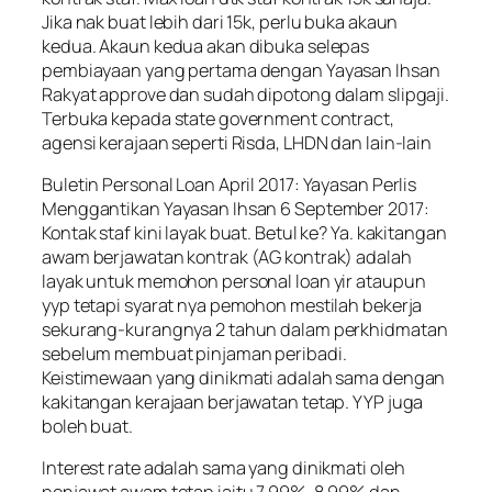
Jika nak buat lebih dari 15k, perlu buka akaun
kedua. Akaun kedua akan dibuka selepas
pembiayaan yang pertama dengan Yayasan Ihsan
Rakyat approve dan sudah dipotong dalam slipgaji.
Terbuka kepada state government contract,
agensi kerajaan seperti Risda, LHDN dan lain-lain
Buletin Personal Loan April 2017: Yayasan Perlis
Menggantikan Yayasan Ihsan 6 September 2017:
Kontak staf kini layak buat. Betul ke? Ya. kakitangan
awam berjawatan kontrak (AG kontrak) adalah
layak untuk memohon personal loan yir ataupun
yyp tetapi syarat nya pemohon mestilah bekerja
sekurang-kurangnya 2 tahun dalam perkhidmatan
sebelum membuat pinjaman peribadi.
Keistimewaan yang dinikmati adalah sama dengan
kakitangan kerajaan berjawatan tetap. YYP juga
boleh buat.
Interest rate adalah sama yang dinikmati oleh