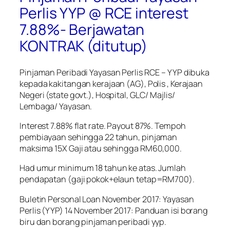
Perlis YYP @ RCE interest
7.88%- Berjawatan
KONTRAK (ditutup)
Pinjaman Peribadi Yayasan Perlis RCE – YYP dibuka
kepada kakitangan kerajaan (AG), Polis , Kerajaan
Negeri (state govt.), Hospital, GLC/ Majlis/
Lembaga/ Yayasan.
Interest 7.88% flat rate. Payout 87%. Tempoh
pembiayaan sehingga 22 tahun, pinjaman
maksima 15X Gaji atau sehingga RM60,000.
Had umur minimum 18 tahun ke atas. Jumlah
pendapatan (gaji pokok+elaun tetap=RM700).
Buletin Personal Loan November 2017: Yayasan
Perlis (YYP) 14 November 2017: Panduan isi borang
biru dan borang pinjaman peribadi yyp.