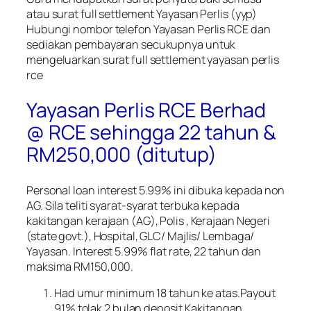
atau surat full settlement Yayasan Perlis (yyp)
Hubungi nombor telefon Yayasan Perlis RCE dan
sediakan pembayaran secukupnya untuk
mengeluarkan surat full settlement yayasan perlis
rce
Yayasan Perlis RCE Berhad
@ RCE sehingga 22 tahun &
RM250,000 (ditutup)
Personal loan interest 5.99% ini dibuka kepada non
AG. Sila teliti syarat-syarat terbuka kepada
kakitangan kerajaan (AG), Polis , Kerajaan Negeri
(state govt.), Hospital, GLC/ Majlis/ Lembaga/
Yayasan. Interest 5.99% flat rate, 22 tahun dan
maksima RM150,000.
Had umur minimum 18 tahun ke atas.Payout
91% tolak 2 bulan deposit.Kakitangan