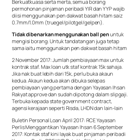
Berkuatkuasa serta merta, semua borang
permohonan pinjaman peribadi YIR dan YYP wajib
diisi menggunakan pen dakwat basah hitam saiz
0.7mm/1.0mm (truegel/pilotgel/gelpen).
Tidak dibenarkan menggunakan ball pen
untuk
mengisi borang. Untuk tandatangan juga tetap
sama iaitu menggunakan pen dakwat basah hitam
2 November 2017: Jumlah pembiayaan max untuk
kontrak staf. Max loan utk staf kontrak 15k sahaja.
Jika nak buat lebih dari 15k, perlu buka akaun
kedua. Akaun kedua akan dibuka selepas
pembiayaan yang pertama dengan Yayasan Ihsan
Rakyat approve dan sudah dipotong dalam slipgaji.
Terbuka kepada state government contract,
agensi kerajaan seperti Risda, LHDN dan lain-lain
Buletin Personal Loan April 2017: RCE Yayasan
Perlis Menggantikan Yayasan Ihsan 6 September
2017: Kontak staf kini layak buat pinjaman peribadi