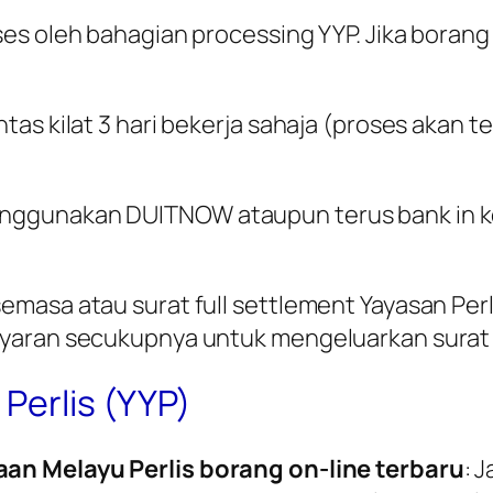
es oleh bahagian processing YYP. Jika borang 
as kilat 3 hari bekerja sahaja (proses akan t
ggunakan DUITNOW ataupun terus bank in ke
masa atau surat full settlement Yayasan Per
yaran secukupnya untuk mengeluarkan surat fu
 Perlis (YYP)
an Melayu Perlis borang on-line terbaru
: 