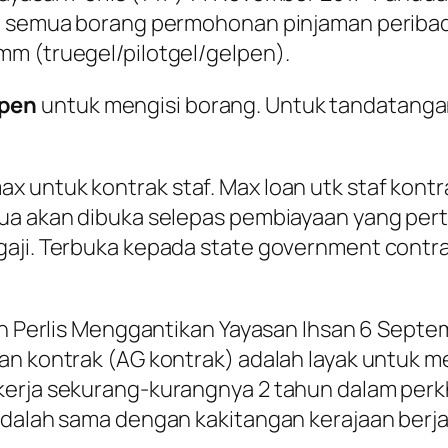
a, semua borang permohonan pinjaman peribadi
mm (truegel/pilotgel/gelpen).
 pen
untuk mengisi borang. Untuk tandatanga
untuk kontrak staf. Max loan utk staf kontrak 
dua akan dibuka selepas pembiayaan yang per
aji. Terbuka kepada state government contrac
an Perlis Menggantikan Yayasan Ihsan 6 Septemb
an kontrak (AG kontrak) adalah layak untuk 
ekerja sekurang-kurangnya 2 tahun dalam pe
adalah sama dengan kakitangan kerajaan berja