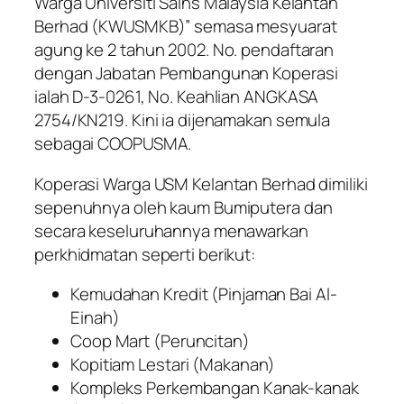
Warga Universiti Sains Malaysia Kelantan
Berhad (KWUSMKB)” semasa mesyuarat
agung ke 2 tahun 2002. No. pendaftaran
dengan Jabatan Pembangunan Koperasi
ialah D-3-0261, No. Keahlian ANGKASA
2754/KN219. Kini ia dijenamakan semula
sebagai COOPUSMA.
Koperasi Warga USM Kelantan Berhad dimiliki
sepenuhnya oleh kaum Bumiputera dan
secara keseluruhannya menawarkan
perkhidmatan seperti berikut:
Kemudahan Kredit (Pinjaman Bai Al-
Einah)
Coop Mart (Peruncitan)
Kopitiam Lestari (Makanan)
Kompleks Perkembangan Kanak-kanak