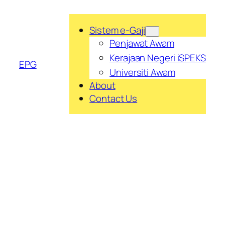
Skip
to
Sistem e-Gaji
content
Penjawat Awam
Kerajaan Negeri iSPEKS
EPG
Universiti Awam
About
Contact Us