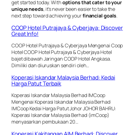
get started today. With
options that cater to your
unique needs
, it’s never been easier to take the
next step toward achieving your
financial goals
.
COOP Hotel Putrajaya & Cyberjaya: Discover
Great Info!
COOP Hotel Putrajaya & Cyberjaya Mengenai Coop
Hotel COOP Hotel Putrajaya & Cyberjaya Hotel
bajet dibawah Jaringan COOP Hotel Angkasa.
Dimiliki dan diuruskan sendiri oleh…
Koperasi Iskandar Malaysia Berhad: Kedai
Harga Patut Terbaik
Koperasi Iskandar Malaysia Berhad IMCoop
Mengenai Koperasi Iskandar Malaysia Berhad
IMCoop Kedai Harga Patut Johor JOHOR BAHRU:
Koperasi Iskandar Malaysia Berhad (imCoop)
menyasarkan pembukaan 20…
Koperasi Kakitangan AIM Berhad: Discover