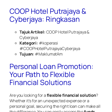
COOP Hotel Putrajaya &
Cyberjaya: Ringkasan
Tajuk Artikel:
COOP Hotel Putrajaya &
Cyberjaya
Kategori:
#koperasi
#COOPHotelPutrajayaCyberjaya
Tujuan:
#MaklumatAm
Personal Loan Promotion:
Your Path to Flexible
Financial Solutions
Are you looking for a
flexible financial solution
?
Whether it’s for an unexpected expense or a
personal goal, securing the right loan can make all
the difference. You can easily access the
funds