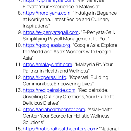
https://vipmalaysia.com
: “VIP Malaysia:
Elevate Your Experience in Malaysia”
https://nordiyana.com
: “Indulge in Elegance
at Nordiyana: Latest Recipe and Culinary
Inspirations”
https://e-penyatagaji.com
: “E-Penyata Gaji:
Simplifying Payroll Management for You”
https://googleasia.org
: “Google Asia: Explore
the World and Asia’s Wonders with Google
Asia”
https://malaysiafit.com
: “Malaysia Fit: Your
Partner in Health and Wellness”
https://koperasi.info
: “Koperasi: Building
Communities, Empowering Lives”
https://recipeinside.com
: “RecipeInside:
Unveiling Culinary Creations, Your Guide to
Delicious Dishes”
https://asiahealthcenter.com
: “Asia Health
Center: Your Source for Holistic Wellness
Solutions”
https://nationalhealthcenters.com
: “National