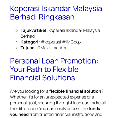
Koperasi Iskandar Malaysia
Berhad: Ringkasan
Tajuk Artikel:
Koperasi Iskandar Malaysia
Berhad
Kategori:
#koperasi #IMCoop
Tujuan:
#MaklumatAm
Personal Loan Promotion:
Your Path to Flexible
Financial Solutions
Are you looking for a
flexible financial solution
?
Whether it’s for an unexpected expense or a
personal goal, securing the right loan can make all
the difference. You can easily access the
funds
you need
from trusted financial institutions and