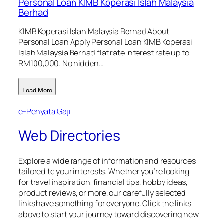
Personal Loan KIMB Koperasi Islah Malaysia
Berhad
KIMB Koperasi Islah Malaysia Berhad About
Personal Loan Apply Personal Loan KIMB Koperasi
Islah Malaysia Berhad flat rate interest rate up to
RM100,000. No hidden…
Load More
e-Penyata Gaji
Web Directories
Explore a wide range of information and resources
tailored to your interests. Whether you’re looking
for travel inspiration, financial tips, hobby ideas,
product reviews, or more, our carefully selected
links have something for everyone. Click the links
above to start your journey toward discovering new