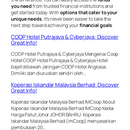
you need
from trusted financial institutions and
get started today. With
options that cater to your
unique needs
, it’s never been easier to take the
next step toward achieving your
financial goals
.
COOP Hotel Putrajaya & Cyberjaya: Discover
Great Info!
COOP Hotel Putrajaya & Cyberjaya Mengenai Coop
Hotel COOP Hotel Putrajaya & Cyberjaya Hotel
bajet dibawah Jaringan COOP Hotel Angkasa.
Dimiliki dan diuruskan sendiri oleh…
Koperasi Iskandar Malaysia Berhad: Discover
Great Info!
Koperasi Iskandar Malaysia Berhad IMCoop About
Koperasi Iskandar Malaysia Berhad IMCoop Kedai
Harga Patut Johor JOHOR BAHRU: Koperasi
Iskandar Malaysia Berhad (imCoop) menyasarkan
pembukaan 20…