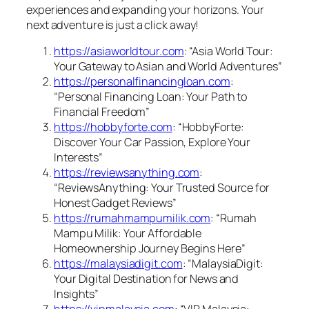
experiences and expanding your horizons. Your
next adventure is just a click away!
https://asiaworldtour.com
: “Asia World Tour:
Your Gateway to Asian and World Adventures”
https://personalfinancingloan.com
:
“Personal Financing Loan: Your Path to
Financial Freedom”
https://hobbyforte.com
: “HobbyForte:
Discover Your Car Passion, Explore Your
Interests”
https://reviewsanything.com
:
“ReviewsAnything: Your Trusted Source for
Honest Gadget Reviews”
https://rumahmampumilik.com
: “Rumah
Mampu Milik: Your Affordable
Homeownership Journey Begins Here”
https://malaysiadigit.com
: “MalaysiaDigit:
Your Digital Destination for News and
Insights”