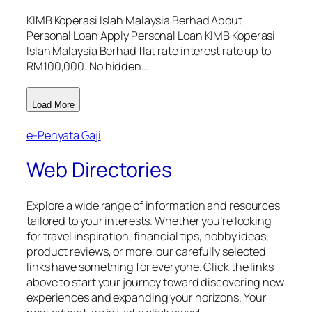
KIMB Koperasi Islah Malaysia Berhad About
Personal Loan Apply Personal Loan KIMB Koperasi
Islah Malaysia Berhad flat rate interest rate up to
RM100,000. No hidden…
Load More
e-Penyata Gaji
Web Directories
Explore a wide range of information and resources
tailored to your interests. Whether you’re looking
for travel inspiration, financial tips, hobby ideas,
product reviews, or more, our carefully selected
links have something for everyone. Click the links
above to start your journey toward discovering new
experiences and expanding your horizons. Your