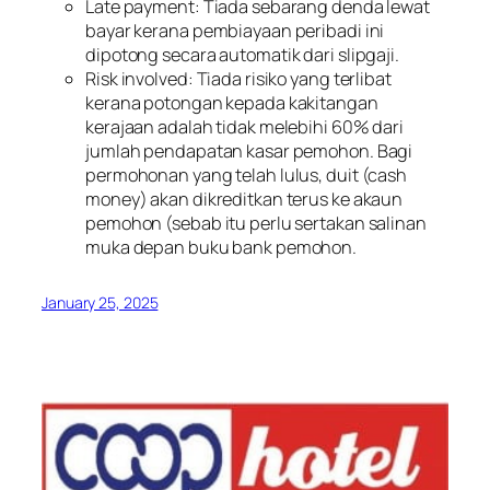
Late payment: Tiada sebarang denda lewat
bayar kerana pembiayaan peribadi ini
dipotong secara automatik dari slipgaji.
Risk involved: Tiada risiko yang terlibat
kerana potongan kepada kakitangan
kerajaan adalah tidak melebihi 60% dari
jumlah pendapatan kasar pemohon. Bagi
permohonan yang telah lulus, duit (cash
money) akan dikreditkan terus ke akaun
pemohon (sebab itu perlu sertakan salinan
muka depan buku bank pemohon.
January 25, 2025