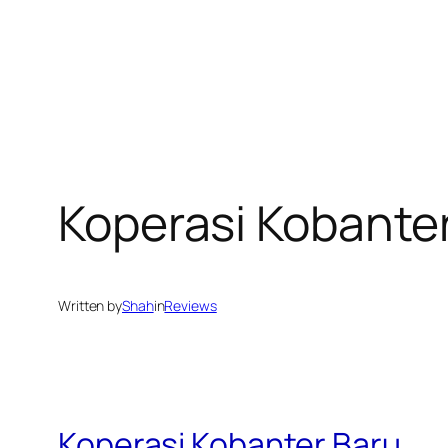
Koperasi Kobante
Written by
Shah
in
Reviews
Koperasi Kobanter Baru