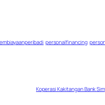
embiayaanperibadi
personalfinancing
person
Koperasi Kakitangan Bank S