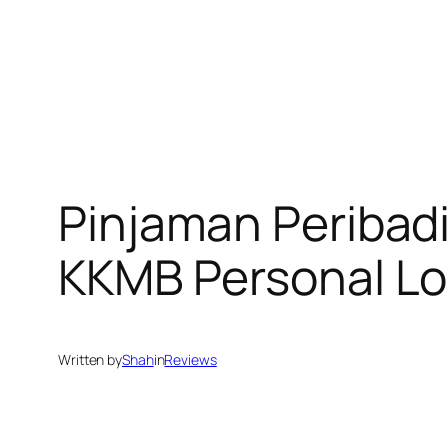
Pinjaman Peribad
KKMB Personal L
Written by
Shah
in
Reviews