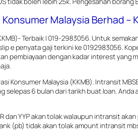
S tidak boleh lebih 25k. Pengesahan borang 
i Konsumer Malaysia Berhad –
KKMB)- Terbaik | 019-2983056. Untuk semakan 
lip e penyata gaji terkini ke 0192983056. Ko
an pembiayaan dengan kadar interest yang m
aja.
rasi Konsumer Malaysia (KKMB). Intransit MBSB 
g selepas 6 bulan dari tarikh buat loan. Anda a
IR dan YYP akan tolak walaupun intransit akan 
nk (pb) tidak akan tolak amount intransit mbs