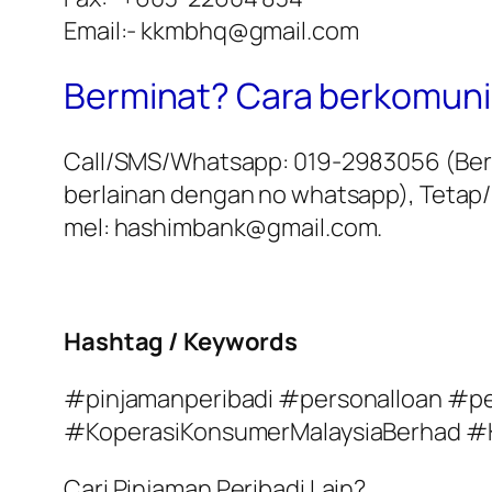
Email:- kkmbhq@gmail.com
Berminat? Cara berkomuni
Call/SMS/Whatsapp: 019-2983056 (Berik
berlainan dengan no whatsapp), Tetap/K
mel: hashimbank@gmail.com.
Hashtag / Keywords
#pinjamanperibadi #personalloan #pe
#KoperasiKonsumerMalaysiaBerhad 
Cari Pinjaman Peribadi Lain?