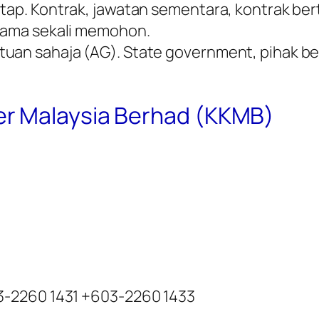
etap. Kontrak, jawatan sementara, kontrak be
 sama sekali memohon.
tuan sahaja (AG). State government, pihak b
r Malaysia Berhad (KKMB)
3-2260 1431 +603-2260 1433