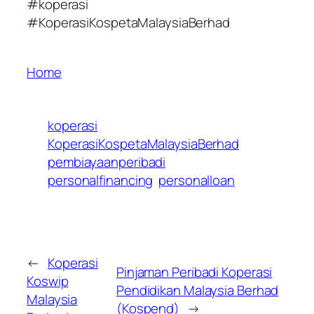
#koperasi
#KoperasiKospetaMalaysiaBerhad
Home
koperasi
KoperasiKospetaMalaysiaBerhad
pembiayaanperibadi
personalfinancing
personalloan
←
Koperasi
Pinjaman Peribadi Koperasi
Koswip
Pendidikan Malaysia Berhad
Malaysia
(Kospend)
→