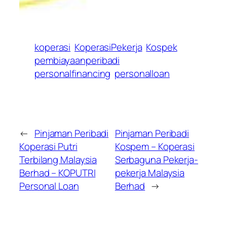
koperasi
KoperasiPekerja
Kospek
pembiayaanperibadi
personalfinancing
personalloan
←
Pinjaman Peribadi
Pinjaman Peribadi
Koperasi Putri
Kospem – Koperasi
Terbilang Malaysia
Serbaguna Pekerja-
Berhad – KOPUTRI
pekerja Malaysia
Personal Loan
Berhad
→