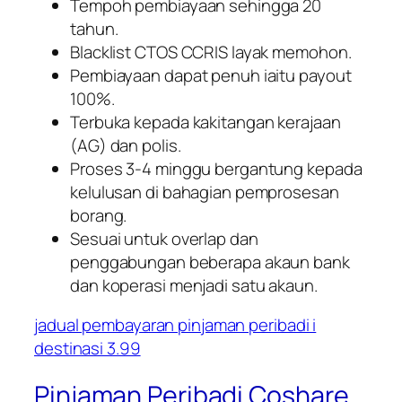
Tempoh pembiayaan sehingga 20
tahun.
Blacklist CTOS CCRIS layak memohon.
Pembiayaan dapat penuh iaitu payout
100%.
Terbuka kepada kakitangan kerajaan
(AG) dan polis.
Proses 3-4 minggu bergantung kepada
kelulusan di bahagian pemprosesan
borang.
Sesuai untuk overlap dan
penggabungan beberapa akaun bank
dan koperasi menjadi satu akaun.
jadual pembayaran pinjaman peribadi i
destinasi 3.99
Pinjaman Peribadi Coshare