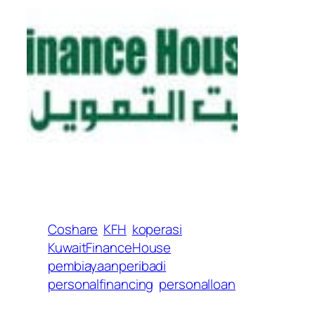
Coshare
KFH
koperasi
KuwaitFinanceHouse
pembiayaanperibadi
personalfinancing
personalloan