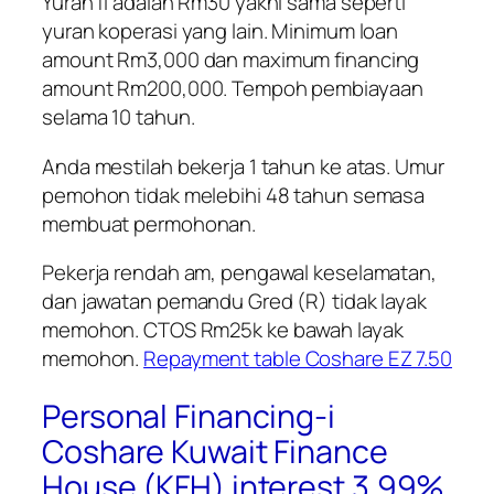
Yuran fi adalah Rm30 yakni sama seperti
yuran koperasi yang lain. Minimum loan
amount Rm3,000 dan maximum financing
amount Rm200,000. Tempoh pembiayaan
selama 10 tahun.
Anda mestilah bekerja 1 tahun ke atas. Umur
pemohon tidak melebihi 48 tahun semasa
membuat permohonan.
Pekerja rendah am, pengawal keselamatan,
dan jawatan pemandu Gred (R) tidak layak
memohon. CTOS Rm25k ke bawah layak
memohon.
Repayment table Coshare EZ 7.50
Personal Financing-i
Coshare Kuwait Finance
House (KFH) interest 3.99%