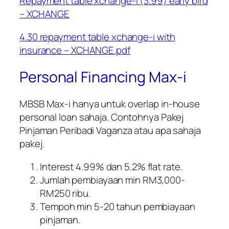
Repayment table xchange-i (3.99) early bird
– XCHANGE
4.30 repayment table xchange-i with
insurance – XCHANGE.pdf
Personal Financing Max-i
MBSB Max-i hanya untuk overlap in-house
personal loan sahaja. Contohnya Pakej
Pinjaman Peribadi Vaganza atau apa sahaja
pakej.
Interest 4.99% dan 5.2% flat rate.
Jumlah pembiayaan min RM3,000-
RM250 ribu.
Tempoh min 5-20 tahun pembiayaan
pinjaman.