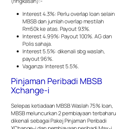
(ringkasan):-
Interest 4.3%: Perlu overlap loan selain
MBSB dan jumlah overlap mestilah
Rm50k ke atas. Payout 93%.
Interest 4.99%: Payout 100%. AG dan
Polis sahaja.
Interest 5.5%: dikenali sbg waslah,
payout 96%.
Vaganza: Interest 5.5%.
Pinjaman Peribadi MBSB
Xchange-i
Selepas ketiadaan MBSB Waslah 75% loan,
MBSB meluncurkan 2 pembiayaan terbaharu
dikenali sebagai Pakej Pinjaman Peribadi
XChange-i dan pembiayaan peribadi Max-i