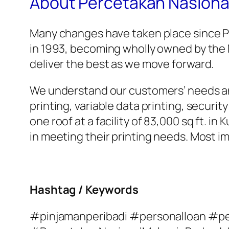
About Percetakan Nasiona
Many changes have taken place since Pe
in 1993, becoming wholly owned by the 
deliver the best as we move forward.
We understand our customers’ needs and
printing, variable data printing, securit
one roof at a facility of 83,000 sq ft. 
in meeting their printing needs. Most i
Hashtag / Keywords
#pinjamanperibadi #personalloan #pe