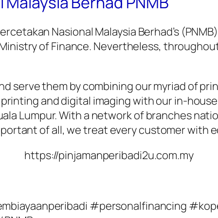
l Malaysia Berhad PNMB
rcetakan Nasional Malaysia Berhad’s (PNMB) b
Ministry of Finance. Nevertheless, throughout
 serve them by combining our myriad of printi
y printing and digital imaging with our in-hous
in Kuala Lumpur. With a network of branches na
mportant of all, we treat every customer with
https://pinjamanperibadi2u.com.my
mbiayaanperibadi #personalfinancing #kop