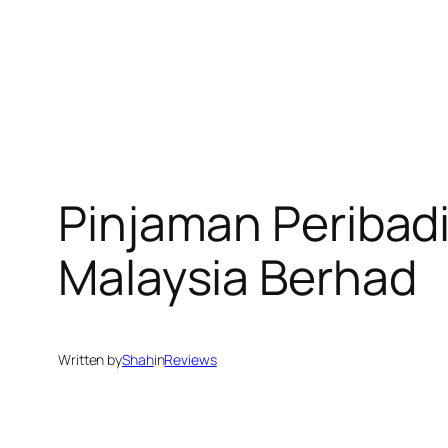
Pinjaman Peribad
Malaysia Berhad
Written by
Shah
in
Reviews