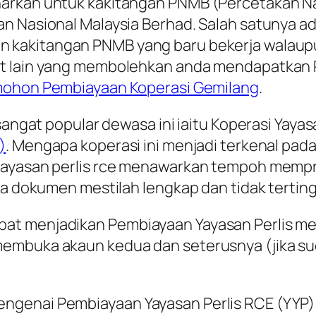
narkan untuk kakitangan PNMB (Percetakan N
an Nasional Malaysia Berhad
. Salah satunya a
n kakitangan PNMB yang baru bekerja walaup
at lain yang membolehkan anda mendapatkan
emohon Pembiayaan Koperasi Gemilang
.
 sangat popular dewasa ini iaitu Koperasi Yay
)
. Mengapa koperasi ini menjadi terkenal pada 
 yayasan perlis rce menawarkan tempoh mempr
pada dokumen mestilah lengkap dan tidak tert
t menjadikan Pembiayaan Yayasan Perlis men
membuka akaun kedua dan seterusnya (jika 
genai Pembiayaan Yayasan Perlis RCE (YYP) 