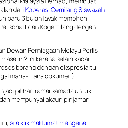
asional Malaysia Berhad) membuat
dalah dari
Koperasi Gemilang Siswazah
un baru 3 bulan layak memohon
 Personal Loan Kogemilang dengan
asan Dewan Perniagaan Melayu Perlis
masa ini? Ini kerana selain kadar
oses borang dengan ekspres iaitu
inggal mana-mana dokumen).
jadi pilihan ramai samada untuk
sudah mempunyai akaun pinjaman
ini,
sila klik maklumat mengenai