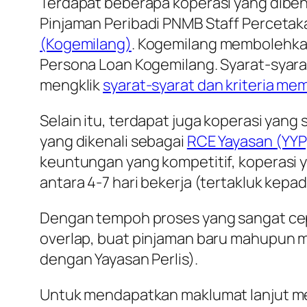
Terdapat beberapa koperasi yang dibe
Pinjaman Peribadi PNMB Staff Percetak
(Kogemilang)
. Kogemilang membolehka
Persona Loan Kogemilang. Syarat-syar
mengklik
syarat-syarat dan kriteria m
Selain itu, terdapat juga koperasi yang
yang dikenali sebagai
RCE Yayasan (YYP
keuntungan yang kompetitif, koperasi
antara 4-7 hari bekerja (tertakluk ke
Dengan tempoh proses yang sangat cepa
overlap, buat pinjaman baru mahupun 
dengan Yayasan Perlis).
Untuk mendapatkan maklumat lanjut men