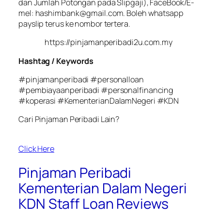
dan Jumlah Potongan pada Slipgaji), FaceBook/E-
mel: hashimbank@gmail.com. Boleh whatsapp
payslip terus ke nombor tertera.
https://pinjamanperibadi2u.com.my
Hashtag / Keywords
#pinjamanperibadi #personalloan
#pembiayaanperibadi #personalfinancing
#koperasi #KementerianDalamNegeri #KDN
Cari Pinjaman Peribadi Lain?
Click Here
Pinjaman Peribadi
Kementerian Dalam Negeri
KDN Staff Loan Reviews