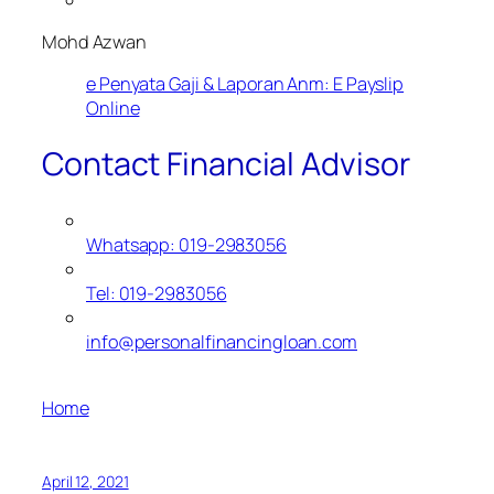
Mohd Azwan
e Penyata Gaji & Laporan Anm: E Payslip
Online
Contact Financial Advisor
Whatsapp: 019-2983056
Tel: 019-2983056
info@personalfinancingloan.com
Home
April 12, 2021