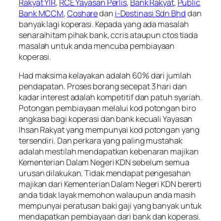
Rakyat YIR
,
RCE Yayasan Perlis
,
Bank Rakyat
,
Public
Bank MCCM
,
Coshare
dan
i-Destinasi Sdn Bhd
dan
banyak lagi koperasi. Kepada yang ada masalah
senaraihitam pihak bank, ccris ataupun ctos tiada
masalah untuk anda mencuba pembiayaan
koperasi.
Had maksima kelayakan adalah 60% dari jumlah
pendapatan. Proses borang secepat 3 hari dan
kadar interest adalah kompetitif dan patuh syariah.
Potongan pembiayaan melalui kod potongan biro
angkasa bagi koperasi dan bank kecuali Yayasan
Ihsan Rakyat yang mempunyai kod potongan yang
tersendiri. Dan perkara yang paling mustahak
adalah mestilah mendapatkan kebenaran majikan
Kementerian Dalam Negeri KDN sebelum semua
urusan dilakukan. Tidak mendapat pengesahan
majikan dari Kementerian Dalam Negeri KDN bererti
anda tidak layak memohon walaupun anda masih
mempunyai peratusan baki gaji yang banyak untuk
mendapatkan pembiayaan dari bank dan koperasi.