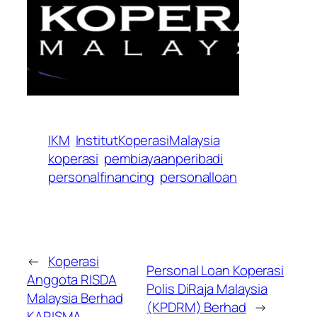
IKM
InstitutKoperasiMalaysia
koperasi
pembiayaanperibadi
personalfinancing
personalloan
←
Koperasi
Personal Loan Koperasi
Anggota RISDA
Polis DiRaja Malaysia
Malaysia Berhad
(KPDRM) Berhad
→
KARISMA