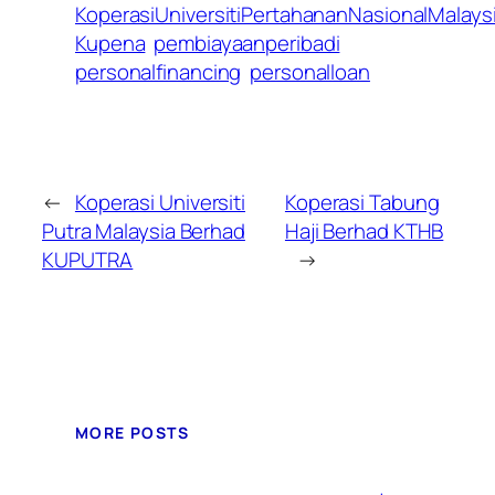
KoperasiUniversitiPertahananNasionalMalays
Kupena
pembiayaanperibadi
personalfinancing
personalloan
←
Koperasi Universiti
Koperasi Tabung
Putra Malaysia Berhad
Haji Berhad KTHB
KUPUTRA
→
MORE POSTS