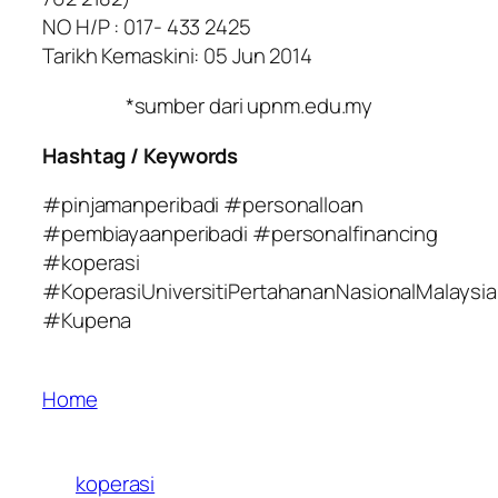
NO H/P : 017- 433 2425
Tarikh Kemaskini: 05 Jun 2014
*sumber dari upnm.edu.my
Hashtag / Keywords
#pinjamanperibadi #personalloan
#pembiayaanperibadi #personalfinancing
#koperasi
#KoperasiUniversitiPertahananNasionalMalaysia
#Kupena
Home
koperasi