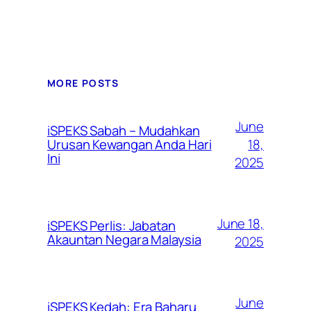
MORE POSTS
June
iSPEKS Sabah – Mudahkan
Urusan Kewangan Anda Hari
18,
Ini
2025
June 18,
iSPEKS Perlis: Jabatan
Akauntan Negara Malaysia
2025
June
iSPEKS Kedah: Era Baharu