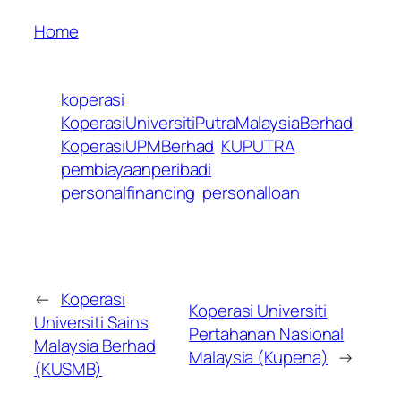
Home
koperasi
KoperasiUniversitiPutraMalaysiaBerhad
KoperasiUPMBerhad
KUPUTRA
pembiayaanperibadi
personalfinancing
personalloan
←
Koperasi
Koperasi Universiti
Universiti Sains
Pertahanan Nasional
Malaysia Berhad
Malaysia (Kupena)
→
(KUSMB)