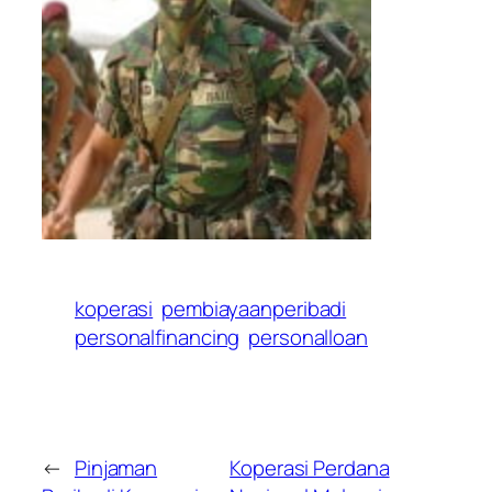
koperasi
pembiayaanperibadi
personalfinancing
personalloan
←
Pinjaman
Koperasi Perdana