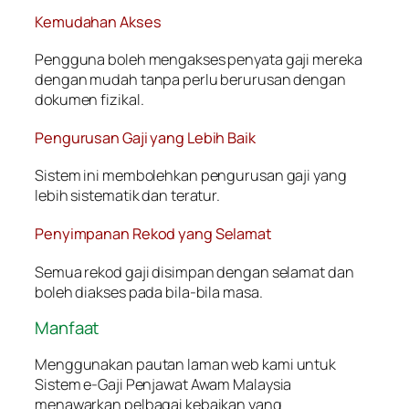
Kemudahan Akses
Pengguna boleh mengakses penyata gaji mereka
dengan mudah tanpa perlu berurusan dengan
dokumen fizikal.
Pengurusan Gaji yang Lebih Baik
Sistem ini membolehkan pengurusan gaji yang
lebih sistematik dan teratur.
Penyimpanan Rekod yang Selamat
Semua rekod gaji disimpan dengan selamat dan
boleh diakses pada bila-bila masa.
Manfaat
Menggunakan pautan laman web kami untuk
Sistem e-Gaji Penjawat Awam Malaysia
menawarkan pelbagai kebaikan yang