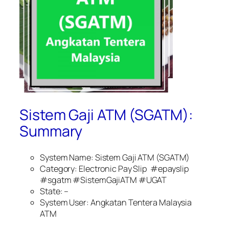
Sistem Gaji ATM (SGATM):
Summary
System Name: Sistem Gaji ATM (SGATM)
Category: Electronic Pay Slip #epayslip
#sgatm #SistemGajiATM #UGAT
State: –
System User: Angkatan Tentera Malaysia
ATM