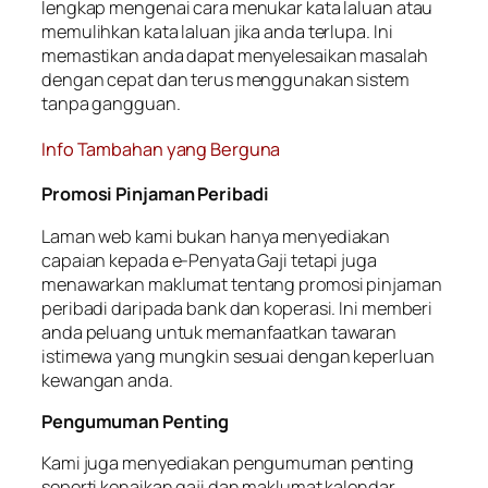
lengkap mengenai cara menukar kata laluan atau
memulihkan kata laluan jika anda terlupa. Ini
memastikan anda dapat menyelesaikan masalah
dengan cepat dan terus menggunakan sistem
tanpa gangguan.
Info Tambahan yang Berguna
Promosi Pinjaman Peribadi
Laman web kami bukan hanya menyediakan
capaian kepada e-Penyata Gaji tetapi juga
menawarkan maklumat tentang promosi pinjaman
peribadi daripada bank dan koperasi. Ini memberi
anda peluang untuk memanfaatkan tawaran
istimewa yang mungkin sesuai dengan keperluan
kewangan anda.
Pengumuman Penting
Kami juga menyediakan pengumuman penting
seperti kenaikan gaji dan maklumat kalendar