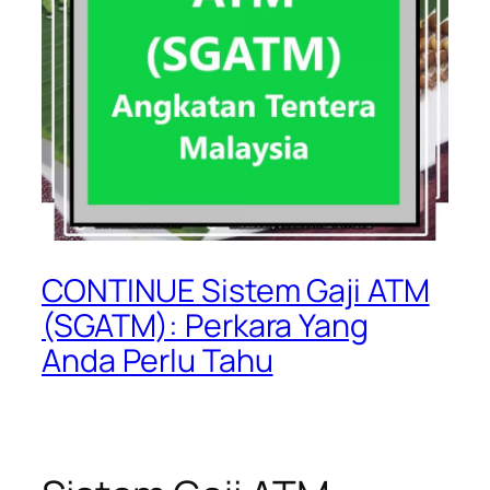
CONTINUE Sistem Gaji ATM
(SGATM): Perkara Yang
Anda Perlu Tahu