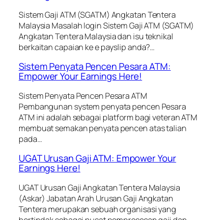
Sistem Gaji ATM (SGATM) Angkatan Tentera
Malaysia Masalah login Sistem Gaji ATM (SGATM)
Angkatan Tentera Malaysia dan isu teknikal
berkaitan capaian ke e payslip anda?…
Sistem Penyata Pencen Pesara ATM:
Empower Your Earnings Here!
Sistem Penyata Pencen Pesara ATM
Pembangunan system penyata pencen Pesara
ATM ini adalah sebagai platform bagi veteran ATM
membuat semakan penyata pencen atas talian
pada…
UGAT Urusan Gaji ATM: Empower Your
Earnings Here!
UGAT Urusan Gaji Angkatan Tentera Malaysia
(Askar) Jabatan Arah Urusan Gaji Angkatan
Tentera merupakan sebuah organisasi yang