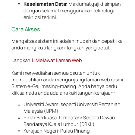
Keselamatan Data:
Maklumat gaji disimpan
dengan selamat menggunakan teknologi
enkripsi terkini.
Cara Akses
Mengakses sistem ini adalah mudah dan cepat jika
anda mengikuti langkah-langkah yang betul.
Langkah 1: Melawat Laman Web
Kami menyediakan semua pautan untuk
memudahkan anda mengunjungi laman web rasmi
Sistem e-Gaji masing-masing. Anda hanya perlu
klik samada anda adalaha kakitangan kerajaan:
Universiti Awam: seperti Universiti Pertanian
Malaysia (UPM)
Pihak Berkuasa Tempatan: Seperti Dewan
Bandaraya Kuala Lumpur (DBKL)
Kerajaan Negeri: Pulau Pinang