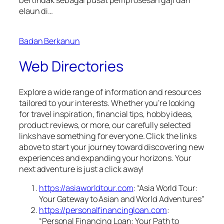
bertindak sebagai pusat pemprosesan gaji dan
elaun di…
Badan Berkanun
Web Directories
Explore a wide range of information and resources
tailored to your interests. Whether you’re looking
for travel inspiration, financial tips, hobby ideas,
product reviews, or more, our carefully selected
links have something for everyone. Click the links
above to start your journey toward discovering new
experiences and expanding your horizons. Your
next adventure is just a click away!
https://asiaworldtour.com
: “Asia World Tour:
Your Gateway to Asian and World Adventures”
https://personalfinancingloan.com
:
“Personal Financing Loan: Your Path to