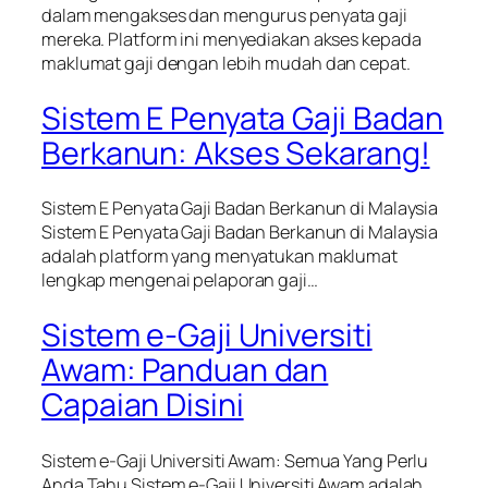
dalam mengakses dan mengurus penyata gaji
mereka. Platform ini menyediakan akses kepada
maklumat gaji dengan lebih mudah dan cepat.
Sistem E Penyata Gaji Badan
Berkanun: Akses Sekarang!
Sistem E Penyata Gaji Badan Berkanun di Malaysia
Sistem E Penyata Gaji Badan Berkanun di Malaysia
adalah platform yang menyatukan maklumat
lengkap mengenai pelaporan gaji…
Sistem e-Gaji Universiti
Awam: Panduan dan
Capaian Disini
Sistem e-Gaji Universiti Awam: Semua Yang Perlu
Anda Tahu Sistem e-Gaji Universiti Awam adalah