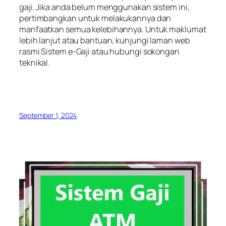
gaji. Jika anda belum menggunakan sistem ini,
pertimbangkan untuk melakukannya dan
manfaatkan semua kelebihannya. Untuk maklumat
lebih lanjut atau bantuan, kunjungi laman web
rasmi Sistem e-Gaji atau hubungi sokongan
teknikal.
September 1, 2024