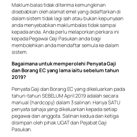
Maklum balas tidak diterima kemungkinan
disebabkan oleh alamat emel yang didaftarkan di
dalam sistem tidak lagi sah atau bukan kepunyaan
anda menyebabkan maklumbalas tidak sampai
kepada anda. Anda perlu melaporkan perkara ini
kepada Pegawai Gaji Pasukan anda bagi
membolehkan anda mendaftar semula ke dalam
sistem.
Bagaimana untuk memperolehi Penyata Gaji
dan Borang EC yang lama iaitu sebelum tahun
2019?
Penyata Gaji dan Borang EC yang dikeluarkan pada
tahun-tahun SEBELUM April 2019 adalah secara
manual (hardcopy) dalam 3 salinan. Hanya SATU
penyata sahaja yang dikeluarkan kepada setiap
pegawai dan anggota. Salinan kedua dan ketiga
disimpan oleh pihak UGAT dan Pejabat Gaji
Pasukan.