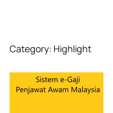
Category:
Highlight