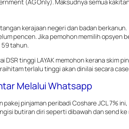
vernment (AG Only). Maksudnya semua kakita
kitangan kerajaan negeri dan badan berkanun.
lum pencen. Jika pemohon memilih opsyen b
 59 tahun.
DSR tinggi LAYAK memohon kerana skim pinjam
hitam terlalu tinggi akan dinilai secara case
ntar Melalui Whatsapp
pakej pinjaman peribadi Coshare JCL 7% ini
ngisi butiran diri seperti dibawah dan send 