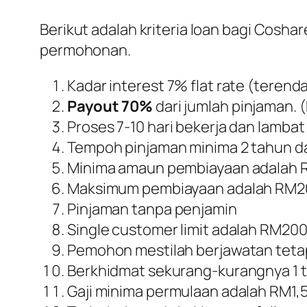
Berikut adalah kriteria loan bagi Cos
permohonan.
Kadar interest 7% flat rate (terend
Payout 70%
dari jumlah pinjaman. (
Proses 7-10 hari bekerja dan lambat
Tempoh pinjaman minima 2 tahun da
Minima amaun pembiayaan adalah 
Maksimum pembiayaan adalah RM2
Pinjaman tanpa penjamin
Single customer limit adalah RM200
Pemohon mestilah berjawatan teta
Berkhidmat sekurang-kurangnya 1 ta
Gaji minima permulaan adalah RM1,