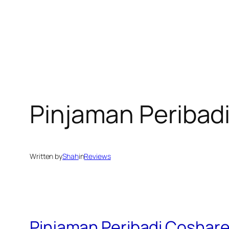
Pinjaman Peribad
Written by
Shah
in
Reviews
Pinjaman Peribadi Coshar