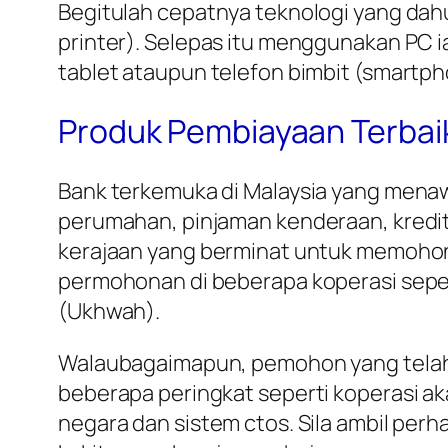
Begitulah cepatnya teknologi yang dahu
printer). Selepas itu menggunakan PC
tablet ataupun telefon bimbit (smartph
Produk Pembiayaan Terba
Bank terkemuka di Malaysia yang menaw
perumahan, pinjaman kenderaan, kredit 
kerajaan yang berminat untuk memoho
permohonan di beberapa koperasi seper
(Ukhwah).
Walaubagaimapun, pemohon yang telah 
beberapa peringkat seperti koperasi a
negara dan sistem ctos. Sila ambil pe