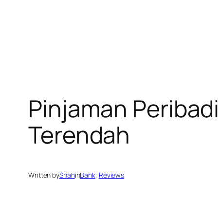
Pinjaman Peribad
Terendah
Written by
Shah
in
Bank
, 
Reviews