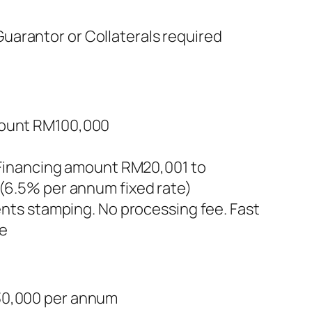
uarantor or Collaterals required
mount RM100,000
 Financing amount RM20,001 to
(6.5% per annum fixed rate)
nts stamping. No processing fee. Fast
le
M30,000 per annum