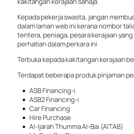
kakitangan kerajaan sahaja.
Kepada pekerja swasta, jangan membuat
dalam laman web ini kerana nombor tali
tentera, peniaga, pesara kerajaan yang
perhatian dalam perkara ini
Terbuka kepada kakitangan kerajaan ber
Terdapat beberapa produk pinjaman peri
ASB Financing-i
ASB2 Financing-i
Car Financing
Hire Purchase
Al-Ijarah Thumma Al-Bai (AITAB)