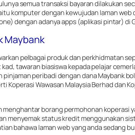
lunya semua transaksi bayaran dilakukan sec
 iaitu komputer dengan kewujudan laman web
one) dengan adanya apps (aplikasi pintar) di 
ik Maybank
arkan pelbagai produk dan perkhidmatan sepe
kad, tawaran biasiswa kepada pelajar cemerlan
n pinjaman peribadi dengan dana Maybank b
ti Koperasi Wawasan Malaysia Berhad dan Kop
menghantar borang permohonan koperasi yang
kan menyemak status kredit menggunakan siste
rhatian bahawa laman web yang anda sedang bu