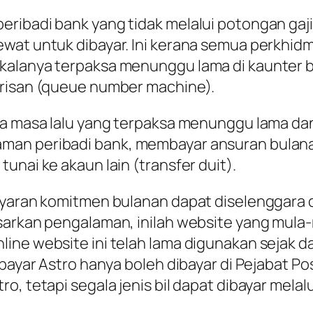
eribadi bank yang tidak melalui potongan gaj
wat untuk dibayar. Ini kerana semua perkhidm
kalanya terpaksa menunggu lama di kaunter 
arisan (queue number machine).
ada masa lalu yang terpaksa menunggu lama d
man peribadi bank, membayar ansuran bulanan
unai ke akaun lain (transfer duit).
bayaran komitmen bulanan dapat diselenggara 
sarkan pengalaman, inilah website yang mula-m
ine website ini telah lama digunakan sejak da
rbayar Astro hanya boleh dibayar di Pejabat P
, tetapi segala jenis bil dapat dibayar melalu