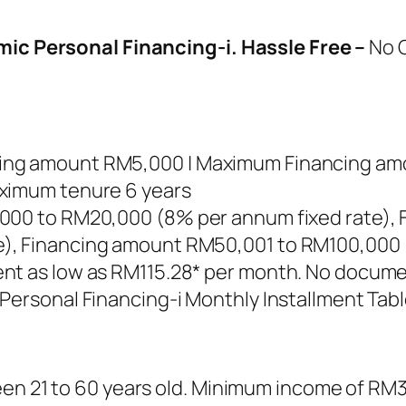
amic Personal Financing-i. Hassle Free –
No G
cing amount RM5,000 | Maximum Financing a
aximum tenure 6 years
,000 to RM20,000 (8% per annum fixed rate),
), Financing amount RM50,001 to RM100,000 
nt as low as RM115.28* per month. No docume
Personal Financing-i Monthly Installment Tab
ween 21 to 60 years old. Minimum income of R