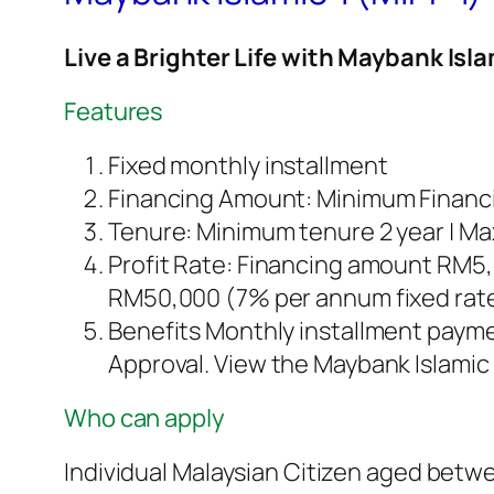
Live a Brighter Life with Maybank Isl
Features
Fixed monthly installment
Financing Amount: Minimum Finan
Tenure: Minimum tenure 2 year | M
Profit Rate: Financing amount RM5
RM50,000 (7% per annum fixed rate
Benefits Monthly installment payme
Approval. View the Maybank Islamic 
Who can apply
Individual Malaysian Citizen aged bet