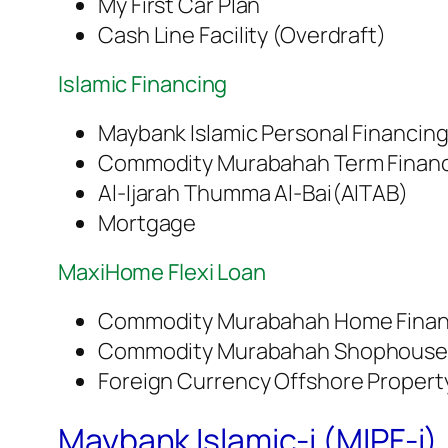
My First Car Plan
Cash Line Facility (Overdraft)
Islamic Financing
Maybank Islamic Personal Financing-
Commodity Murabahah Term Financi
Al-Ijarah Thumma Al-Bai(AITAB)
Mortgage
MaxiHome Flexi Loan
Commodity Murabahah Home Finan
Commodity Murabahah Shophouse 
Foreign Currency Offshore Property
Maybank Islamic-i (MIPF-i)