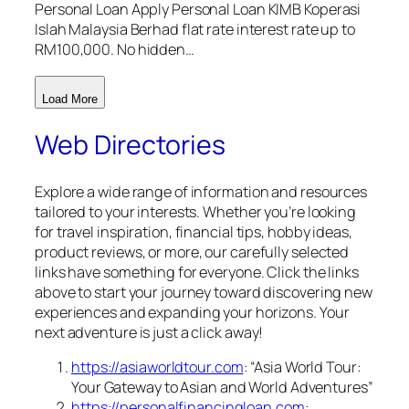
Personal Loan Apply Personal Loan KIMB Koperasi
Islah Malaysia Berhad flat rate interest rate up to
RM100,000. No hidden…
Load More
Web Directories
Explore a wide range of information and resources
tailored to your interests. Whether you’re looking
for travel inspiration, financial tips, hobby ideas,
product reviews, or more, our carefully selected
links have something for everyone. Click the links
above to start your journey toward discovering new
experiences and expanding your horizons. Your
next adventure is just a click away!
https://asiaworldtour.com
: “Asia World Tour:
Your Gateway to Asian and World Adventures”
https://personalfinancingloan.com
: