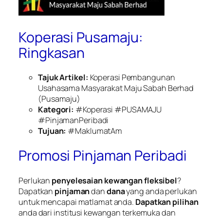
Koperasi Pusamaju:
Ringkasan
Tajuk Artikel:
Koperasi Pembangunan
Usahasama Masyarakat Maju Sabah Berhad
(Pusamaju)
Kategori:
#Koperasi #PUSAMAJU
#PinjamanPeribadi
Tujuan:
#MaklumatAm
Promosi Pinjaman Peribadi
Perlukan
penyelesaian kewangan fleksibel
?
Dapatkan
pinjaman
dan
dana
yang anda perlukan
untuk mencapai matlamat anda.
Dapatkan pilihan
anda dari institusi kewangan terkemuka dan