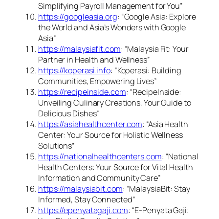
Simplifying Payroll Management for You”
https://googleasia.org
: “Google Asia: Explore
the World and Asia’s Wonders with Google
Asia”
https://malaysiafit.com
: “Malaysia Fit: Your
Partner in Health and Wellness”
https://koperasi.info
: “Koperasi: Building
Communities, Empowering Lives”
https://recipeinside.com
: “RecipeInside:
Unveiling Culinary Creations, Your Guide to
Delicious Dishes”
https://asiahealthcenter.com
: “Asia Health
Center: Your Source for Holistic Wellness
Solutions”
https://nationalhealthcenters.com
: “National
Health Centers: Your Source for Vital Health
Information and Community Care”
https://malaysiabit.com
: “MalaysiaBit: Stay
Informed, Stay Connected”
https://epenyatagaji.com
: “E-Penyata Gaji: