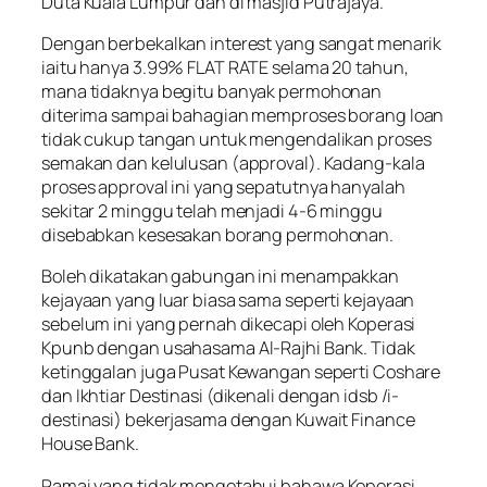
Duta Kuala Lumpur dan di masjid Putrajaya.
Dengan berbekalkan interest yang sangat menarik
iaitu hanya 3.99% FLAT RATE selama 20 tahun,
mana tidaknya begitu banyak permohonan
diterima sampai bahagian memproses borang loan
tidak cukup tangan untuk mengendalikan proses
semakan dan kelulusan (approval). Kadang-kala
proses approval ini yang sepatutnya hanyalah
sekitar 2 minggu telah menjadi 4-6 minggu
disebabkan kesesakan borang permohonan.
Boleh dikatakan gabungan ini menampakkan
kejayaan yang luar biasa sama seperti kejayaan
sebelum ini yang pernah dikecapi oleh Koperasi
Kpunb dengan usahasama Al-Rajhi Bank. Tidak
ketinggalan juga Pusat Kewangan seperti Coshare
dan Ikhtiar Destinasi (dikenali dengan idsb /i-
destinasi) bekerjasama dengan Kuwait Finance
House Bank.
Ramai yang tidak mengetahui bahawa
Koperasi