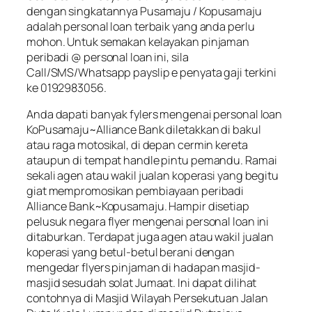
dengan singkatannya Pusamaju / Kopusamaju
adalah personal loan terbaik yang anda perlu
mohon. Untuk semakan kelayakan pinjaman
peribadi @ personal loan ini, sila
Call/SMS/Whatsapp payslip e penyata gaji terkini
ke 0192983056.
Anda dapati banyak fylers mengenai personal loan
KoPusamaju~Alliance Bank diletakkan di bakul
atau raga motosikal, di depan cermin kereta
ataupun di tempat handle pintu pemandu. Ramai
sekali agen atau wakil jualan koperasi yang begitu
giat mempromosikan pembiayaan peribadi
Alliance Bank~Kopusamaju. Hampir disetiap
pelusuk negara flyer mengenai personal loan ini
ditaburkan. Terdapat juga agen atau wakil jualan
koperasi yang betul-betul berani dengan
mengedar flyers pinjaman di hadapan masjid-
masjid sesudah solat Jumaat. Ini dapat dilihat
contohnya di Masjid Wilayah Persekutuan Jalan