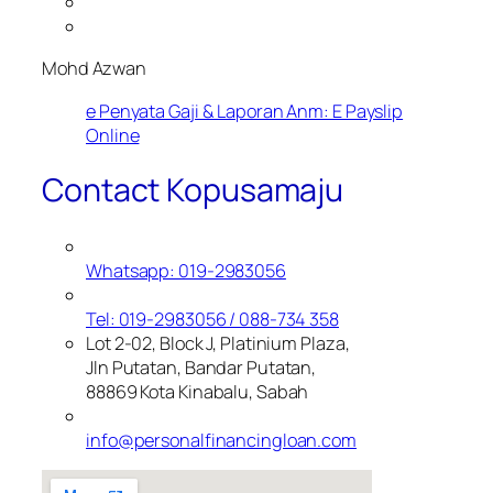
Mohd Azwan
e Penyata Gaji & Laporan Anm: E Payslip
Online
Contact Kopusamaju
Whatsapp: 019-2983056
Tel: 019-2983056 / 088-734 358
Lot 2-02, Block J, Platinium Plaza,
Jln Putatan, Bandar Putatan,
88869 Kota Kinabalu, Sabah
info@personalfinancingloan.com