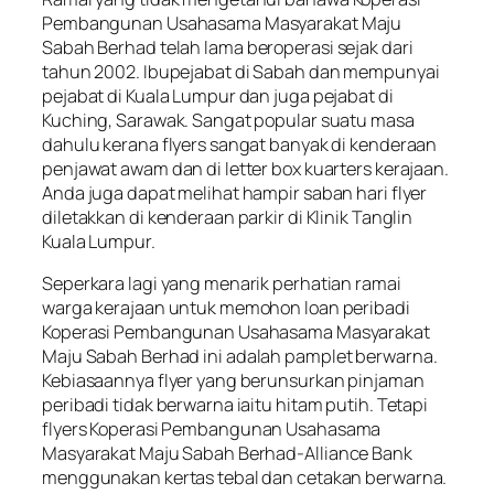
Pembangunan Usahasama Masyarakat Maju
Sabah Berhad
telah lama beroperasi sejak dari
tahun 2002. Ibupejabat di Sabah dan mempunyai
pejabat di Kuala Lumpur dan juga pejabat di
Kuching, Sarawak. Sangat popular suatu masa
dahulu kerana flyers sangat banyak di kenderaan
penjawat awam dan di letter box kuarters kerajaan.
Anda juga dapat melihat hampir saban hari flyer
diletakkan di kenderaan parkir di Klinik Tanglin
Kuala Lumpur.
Seperkara lagi yang menarik perhatian ramai
warga kerajaan untuk memohon loan peribadi
Koperasi Pembangunan Usahasama Masyarakat
Maju Sabah Berhad
ini adalah pamplet berwarna.
Kebiasaannya flyer yang berunsurkan pinjaman
peribadi tidak berwarna iaitu hitam putih. Tetapi
flyers
Koperasi Pembangunan Usahasama
Masyarakat Maju Sabah Berhad
-Alliance Bank
menggunakan kertas tebal dan cetakan berwarna.