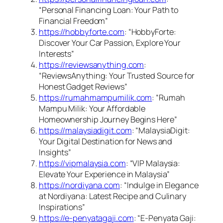
“Personal Financing Loan: Your Path to
Financial Freedom”
https://hobbyforte.com
: “HobbyForte:
Discover Your Car Passion, Explore Your
Interests”
https://reviewsanything.com
:
“ReviewsAnything: Your Trusted Source for
Honest Gadget Reviews”
https://rumahmampumilik.com
: “Rumah
Mampu Milik: Your Affordable
Homeownership Journey Begins Here”
https://malaysiadigit.com
: “MalaysiaDigit:
Your Digital Destination for News and
Insights”
https://vipmalaysia.com
: “VIP Malaysia:
Elevate Your Experience in Malaysia”
https://nordiyana.com
: “Indulge in Elegance
at Nordiyana: Latest Recipe and Culinary
Inspirations”
https://e-penyatagaji.com
: “E-Penyata Gaji: