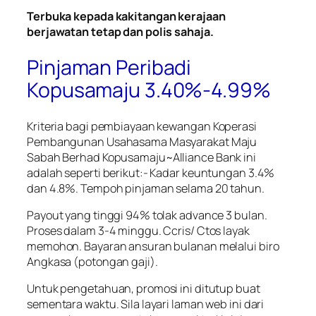
Terbuka kepada kakitangan kerajaan
berjawatan tetap dan polis sahaja.
Pinjaman Peribadi
Kopusamaju 3.40%-4.99%
Kriteria bagi pembiayaan kewangan
Koperasi
Pembangunan Usahasama Masyarakat Maju
Sabah Berhad
Kopusamaju~Alliance Bank ini
adalah seperti berikut:- Kadar keuntungan 3.4%
dan 4.8%. Tempoh pinjaman selama 20 tahun.
Payout yang tinggi 94% tolak advance 3 bulan.
Proses dalam 3-4 minggu. Ccris/ Ctos layak
memohon. Bayaran ansuran bulanan melalui biro
Angkasa (potongan gaji).
Untuk pengetahuan, promosi ini ditutup buat
sementara waktu. Sila layari laman web ini dari