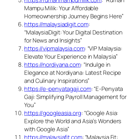
https://rumahmampumilik.com
: “Rumah
Mampu Milik: Your Affordable
Homeownership Journey Begins Here”
https://malaysiadigit.com
:
“MalaysiaDigit: Your Digital Destination
for News and Insights”
https://vipmalaysia.com
: “VIP Malaysia:
Elevate Your Experience in Malaysia”
https://nordiyana.com
: “Indulge in
Elegance at Nordiyana: Latest Recipe
and Culinary Inspirations”
https://e-penyatagaji.com
: “E-Penyata
Gaji: Simplifying Payroll Management for
You”
https://googleasia.org
: “Google Asia:
Explore the World and Asia’s Wonders
with Google Asia”
https://malaysiafit.com
: “Malaysia Fit: