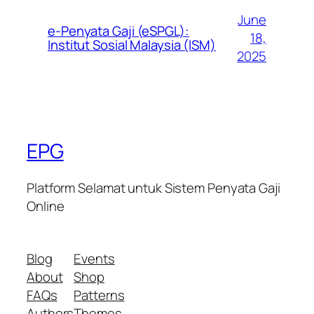
June
e-Penyata Gaji (eSPGL):
18,
Institut Sosial Malaysia (ISM)
2025
EPG
Platform Selamat untuk Sistem Penyata Gaji
Online
Blog
Events
About
Shop
FAQs
Patterns
Authors
Themes