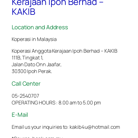
Kerajaan Ipoh Berhad –
KAKIB
Location and Address
Koperasi in Malaysia
Koperasi Anggota Kerajaan Ipoh Berhad – KAKIB
111B, Tingkat 1,
Jalan Dato Onn Jaafar,
30300 Ipoh Perak.
Call Center
05-2540707
OPERATING HOURS : 8.00 am to 5.00 pm
E-Mail
Email us your inquiries to: kakib4u@hotmail.com