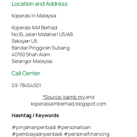
Location and Address
Koperasi in Malaysia
Koperasi AIM Berhad
No.16, Jalan Matahari U5/AB
Seksyen U5
Bandar Pinggiran Subang
40150 Shah Alam
Selangor Malaysia
Call Center
03-78454501
*Source: kaimb.my
and
koperasiaimberhad.blogspot.com
Hashtag / Keywords
#pinjamanperibadi #personalloan
#pembiayaanperibadi #personalfinancing