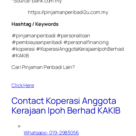
*Source: bank.com.my
https://pinjamanperibadi2u.com.my
Hashtag / Keywords
#pinjamanperibadi #personalloan
#pembiayaanperibadi #personalfinancing
#koperasi #KoperasiAnggotaKerajaanIpohBerhad
#KAKIB
Cari Pinjaman Peribadi Lain?
Click Here
Contact Koperasi Anggota
Kerajaan Ipoh Berhad KAKIB
Whatsapp: 019-2983056