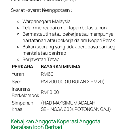
Syarat –syarat Keanggotaan :
Warganegara Malaysia
Telah mencapai umur lapan belas tahun
Bermastautin atau bekerja atau mempunyai
hartatanah atau bekerja dalam Negeri Perak
Bukan seorang yang tidak berupaya dari segi
mental atau bankrap
Berjawatan Tetap
PERKARA
BAYARAN MINIMA
Yuran
RM60
Syer
RM 200.00 (10 BULAN X RM20)
Insurans
RM10.00
Berkelompok
Simpanan
(HAD MAKSIMUM ADALAH
Khas
SEHINGGA 60% POTONGAN GAJI)
Kebajikan Anggota Koperasi Anggota
Kerajaan Ipoh Berhad