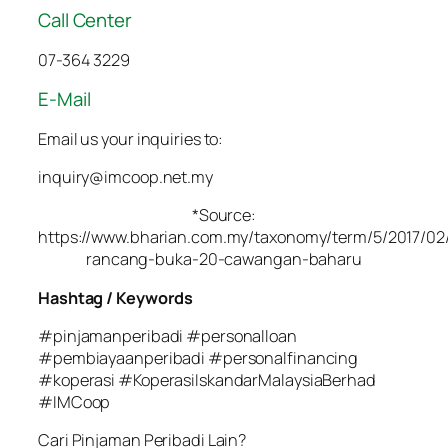
Call Center
07-364 3229
E-Mail
Email us your inquiries to:
inquiry@imcoop.net.my
*Source:
https://www.bharian.com.my/taxonomy/term/5/2017/02
rancang-buka-20-cawangan-baharu
Hashtag / Keywords
#pinjamanperibadi #personalloan
#pembiayaanperibadi #personalfinancing
#koperasi #KoperasiIskandarMalaysiaBerhad
#IMCoop
Cari Pinjaman Peribadi Lain?