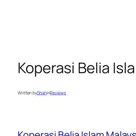
Koperasi Belia Is
Written by
Shah
in
Reviews
Koperasi Belia Islam Malay