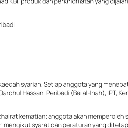
rhad KBI, produk dan perkhidmatan yang dijala
ibadi
kaedah syariah. Setiap anggota yang menepati
rdhul Hassan, Peribadi (Bai al-Inah), IPT, K
khairat kematian; anggota akan memperoleh 
mengikut syarat dan peraturan yang ditetapk