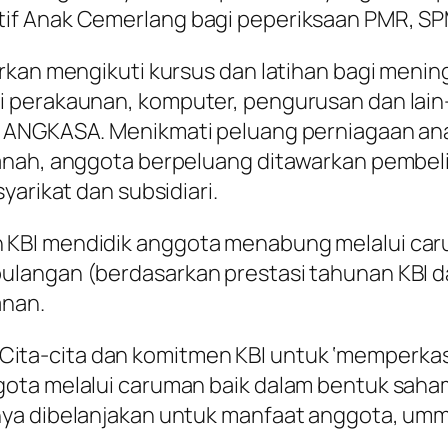
if Anak Cemerlang bagi peperiksaan PMR, S
rkan mengikuti kursus dan latihan bagi menin
 perakaunan, komputer, pengurusan dan lain-l
 ANGKASA. Menikmati peluang perniagaan anak 
anah, anggota berpeluang ditawarkan pembel
yarikat dan subsidiari.
 KBI mendidik anggota menabung melalui ca
ulangan (berdasarkan prestasi tahunan KBI 
anan.
ta-cita dan komitmen KBI untuk ‘memperka
gota melalui caruman baik dalam bentuk sa
nya dibelanjakan untuk manfaat anggota, u