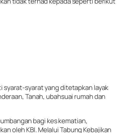
nkan tidak terhad kepada seperti berikut
 syarat-syarat yang ditetapkan layak
enderaan, Tanah, ubahsuai rumah dan
sumbangan bagi kes kematian,
an oleh KBI. Melalui Tabung Kebajikan