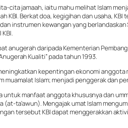
a-cita jamaah, iaitu mahu melihat Islam menj
ah KBI. Berkat doa, kegigihan dan usaha, KBI t
an instrumen kewangan yang berlandaskan Sh
 KBI.
pat anugerah daripada Kementerian Pembangu
Anugerah Kualiti” pada tahun 1993.
 meningkatkan kepentingan ekonomi anggota m
tem muamalat Islam; menjadi penggerak dan 
ma untuk manfaat anggota khususnya dan umm
qwa (at-ta’awun). Mengajak umat Islam mengu
ungan tersebut KBI dapat menggerakkan aktivi