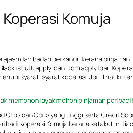
i Koperasi Komuja
erajaan dan badan berkanun kerana pinjaman p
cklist utk apply loan. Jom apply loan Kopera
menuhi syarat-syarat koperasi. Jom lihat krit
layak memohon layak mohon pinjaman peribadi
tos dan Ccris yang tinggi serta Credit Scor
badi Koperasi Komuja kerana setakat ini tiad
laubagaimanapun, semua proses dan semakan 