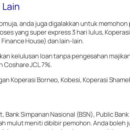
 Lain
i Komuja, anda juga digalakkan untuk memoho
oses yang super express 3 hari lulus, Koperas
Finance House) dan lain-lain.
kan kelulusan loan tanpa pengesahan majikan
n Coshare JCL 7%.
an Koperasi Borneo, Kobesi, Koperasi Shameli
at, Bank Simpanan Nasional (BSN), Public Bank
uah mulut meniti dibibir pemohon. Anda bol