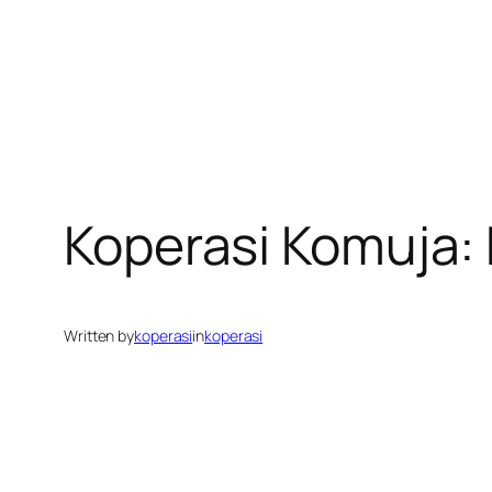
Koperasi Komuja: 
Written by
koperasi
in
koperasi