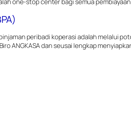
alah one-stop center bagi semua pembiayaan b
BPA)
njaman peribadi koperasi adalah melalui po
iro ANGKASA dan seusai lengkap menyiapkan