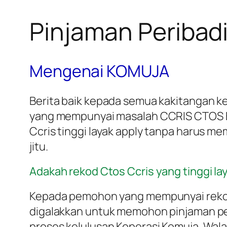
Pinjaman Peribad
Mengenai KOMUJA
Berita baik kepada semua kakitangan k
yang mempunyai masalah CCRIS CTOS Bla
Ccris tinggi layak apply tanpa harus me
jitu.
Adakah rekod Ctos Ccris yang tinggi 
Kepada pemohon yang mempunyai rekod C
digalakkan untuk memohon pinjaman peri
proses kelulusan Koperasi Komuja. Wa