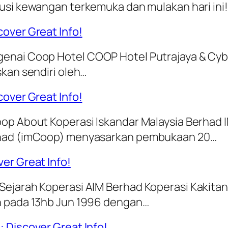
tusi kewangan terkemuka dan mulakan hari ini!
over Great Info!
enai Coop Hotel COOP Hotel Putrajaya & Cybe
skan sendiri oleh…
cover Great Info!
oop About Koperasi Iskandar Malaysia Berhad
erhad (imCoop) menyasarkan pembukaan 20…
er Great Info!
Sejarah Koperasi AIM Berhad Koperasi Kakita
n pada 13hb Jun 1996 dengan…
 Discover Great Info!