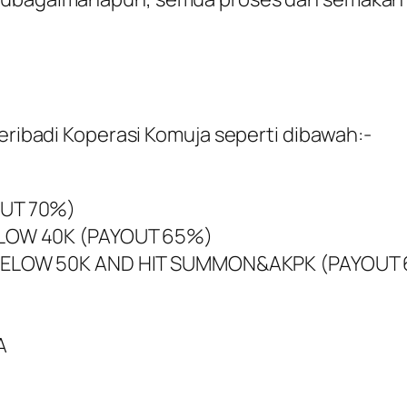
peribadi Koperasi Komuja seperti dibawah:-
OUT 70%)
ELOW 40K (PAYOUT 65%)
BELOW 50K AND HIT SUMMON&AKPK (PAYOUT 
A