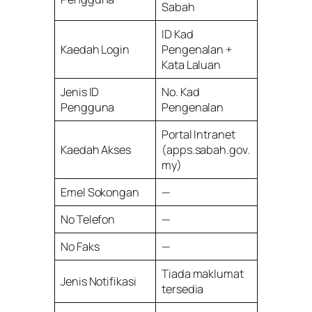
Sabah
ID Kad
Kaedah Login
Pengenalan +
Kata Laluan
Jenis ID
No. Kad
Pengguna
Pengenalan
Portal Intranet
Kaedah Akses
(apps.sabah.gov.
my)
Emel Sokongan
—
No Telefon
—
No Faks
—
Tiada maklumat
Jenis Notifikasi
tersedia