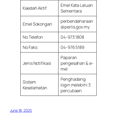
Emel Kata Laluan
Kaedah Aktif
Sementara
perbendaharaan
Emel Sokongan
@perlis.gov.my
No Telefon
04-973 1808
No Faks
04-976 5189
Paparan
Jenis Notifikasi
pengesahan & e-
mel
Penghadang
Sistem
login melebihi 3
Keselamatan
percubaan
June 18, 2025