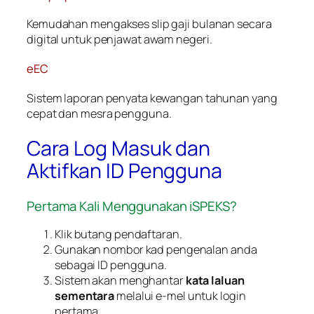
Kemudahan mengakses slip gaji bulanan secara
digital untuk penjawat awam negeri.
eEC
Sistem laporan penyata kewangan tahunan yang
cepat dan mesra pengguna.
Cara Log Masuk dan
Aktifkan ID Pengguna
Pertama Kali Menggunakan iSPEKS?
Klik butang pendaftaran.
Gunakan nombor kad pengenalan anda
sebagai ID pengguna.
Sistem akan menghantar
kata laluan
sementara
melalui e-mel untuk login
pertama.