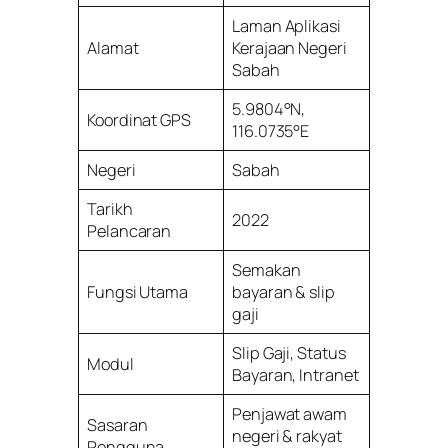
Laman Aplikasi
Alamat
Kerajaan Negeri
Sabah
5.9804°N,
Koordinat GPS
116.0735°E
Negeri
Sabah
Tarikh
2022
Pelancaran
Semakan
Fungsi Utama
bayaran & slip
gaji
Slip Gaji, Status
Modul
Bayaran, Intranet
Penjawat awam
Sasaran
negeri & rakyat
Pengguna