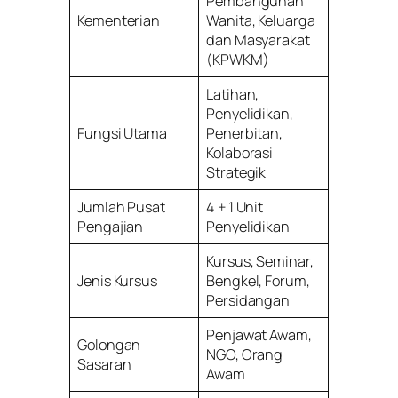
Pembangunan
Kementerian
Wanita, Keluarga
dan Masyarakat
(KPWKM)
Latihan,
Penyelidikan,
Fungsi Utama
Penerbitan,
Kolaborasi
Strategik
Jumlah Pusat
4 + 1 Unit
Pengajian
Penyelidikan
Kursus, Seminar,
Jenis Kursus
Bengkel, Forum,
Persidangan
Penjawat Awam,
Golongan
NGO, Orang
Sasaran
Awam