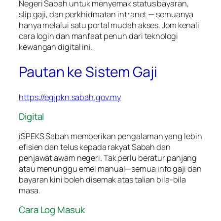
Negeri Sabah untuk menyemak status bayaran,
slip gaji, dan perkhidmatan intranet — semuanya
hanya melalui satu portal mudah akses. Jom kenali
cara login dan manfaat penuh dari teknologi
kewangan digital ini.
Pautan ke Sistem Gaji
https://egjpkn.sabah.gov.my
Digital
iSPEKS Sabah memberikan pengalaman yang lebih
efisien dan telus kepada rakyat Sabah dan
penjawat awam negeri. Tak perlu beratur panjang
atau menunggu emel manual—semua info gaji dan
bayaran kini boleh disemak atas talian bila-bila
masa.
Cara Log Masuk