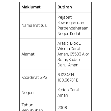
Maklumat
Butiran
Pejabat
Kewangan dan
Nama Institusi
Perbendaharaan
Negeri Kedah
Aras 3, Blok E
Wisma Darul
Alamat
Aman, 05503 Alor
Setar, Kedah
Darul Aman
6.1234° N,
Koordinat GPS
100.3678° E
Kedah Darul
Negeri
Aman
Tahun
2008
Penubuhan