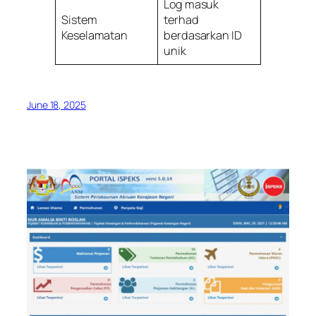
Log masuk
Sistem
terhad
Keselamatan
berdasarkan ID
unik
June 18, 2025