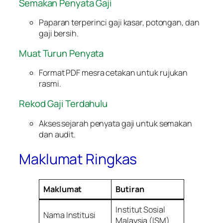
Semakan Penyata Gaji
Paparan terperinci gaji kasar, potongan, dan
gaji bersih.
Muat Turun Penyata
Format PDF mesra cetakan untuk rujukan
rasmi.
Rekod Gaji Terdahulu
Akses sejarah penyata gaji untuk semakan
dan audit.
Maklumat Ringkas
Maklumat
Butiran
Institut Sosial
Nama Institusi
Malaysia (ISM)