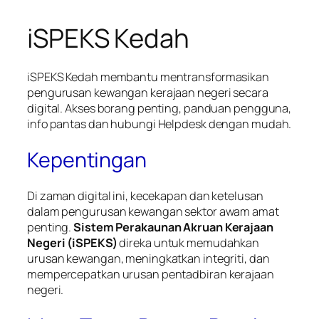
iSPEKS Kedah
iSPEKS Kedah membantu mentransformasikan
pengurusan kewangan kerajaan negeri secara
digital. Akses borang penting, panduan pengguna,
info pantas dan hubungi Helpdesk dengan mudah.
Kepentingan
Di zaman digital ini, kecekapan dan ketelusan
dalam pengurusan kewangan sektor awam amat
penting.
Sistem Perakaunan Akruan Kerajaan
Negeri (iSPEKS)
direka untuk memudahkan
urusan kewangan, meningkatkan integriti, dan
mempercepatkan urusan pentadbiran kerajaan
negeri.