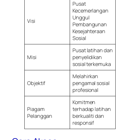
Pusat
Kecemerlangan
Unggul
Visi
Pembangunan
Kesejahteraan
Sosial
Pusat latihan dan
Misi
penyelidikan
sosial terkemuka
Melahirkan
Objektif
pengamal sosial
profesional
Komitmen
Piagam
terhadap latihan
Pelanggan
berkualiti dan
responsif