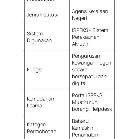
Agensi Kerajaan
Jenis Institusi
Negeri
iSPEKS – Sistem
Sistem
Perakaunan
Digunakan
Akruan
Pengurusan
kewangan negeri
Fungsi
secara
bersepadu dan
digital
Portal iSPEKS,
Kemudahan
Muat turun
Utama
borang, Helpdesk
Baharu,
Kategori
Kemaskini,
Permohonan
Penamatan